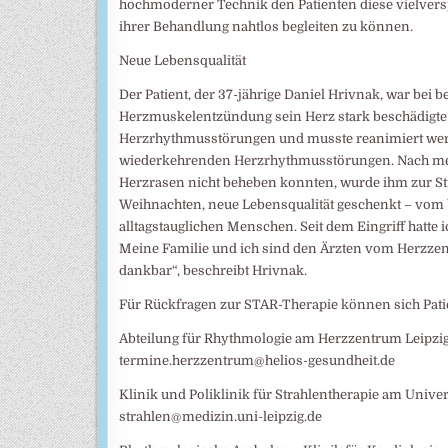
hochmoderner Technik den Patienten diese vielver
ihrer Behandlung nahtlos begleiten zu können.
Neue Lebensqualität
Der Patient, der 37-jährige Daniel Hrivnak, war bei 
Herzmuskelentzündung sein Herz stark beschädigte
Herzrhythmusstörungen und musste reanimiert werd
wiederkehrenden Herzrhythmusstörungen. Nach med
Herzrasen nicht beheben konnten, wurde ihm zur Str
Weihnachten, neue Lebensqualität geschenkt – vom 
alltagstauglichen Menschen. Seit dem Eingriff hatt
Meine Familie und ich sind den Ärzten vom Herzzen
dankbar“, beschreibt Hrivnak.
Für Rückfragen zur STAR-Therapie können sich Pati
Abteilung für Rhythmologie am Herzzentrum Leipzig: T
termine.herzzentrum@helios-gesundheit.de
Klinik und Poliklinik für Strahlentherapie am Univer
strahlen@medizin.uni-leipzig.de