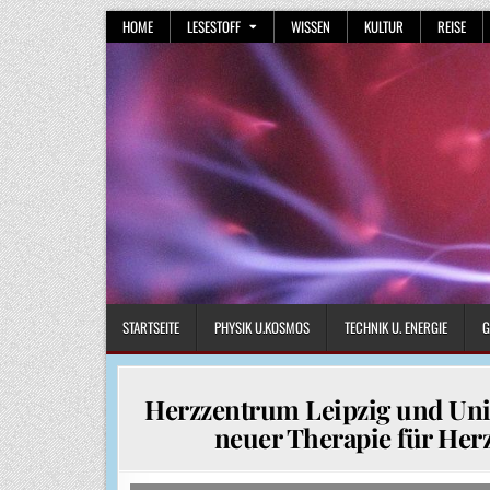
Skip
HOME
LESESTOFF
WISSEN
KULTUR
REISE
to
content
STARTSEITE
PHYSIK U.KOSMOS
TECHNIK U. ENERGIE
G
Herzzentrum Leipzig und Univ
neuer Therapie für H