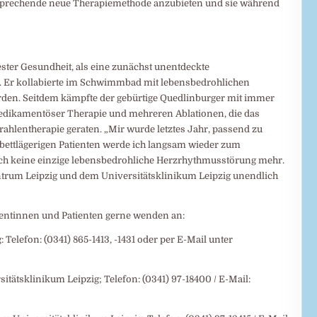
sprechende neue Therapiemethode anzubieten und sie während
bester Gesundheit, als eine zunächst unentdeckte
. Er kollabierte im Schwimmbad mit lebensbedrohlichen
en. Seitdem kämpfte der gebürtige Quedlinburger mit immer
ikamentöser Therapie und mehreren Ablationen, die das
ahlentherapie geraten. „Mir wurde letztes Jahr, passend zu
bettlägerigen Patienten werde ich langsam wieder zum
e ich keine einzige lebensbedrohliche Herzrhythmusstörung mehr.
trum Leipzig und dem Universitätsklinikum Leipzig unendlich
entinnen und Patienten gerne wenden an:
elefon: (0341) 865-1413, -1431 oder per E-Mail unter
sitätsklinikum Leipzig; Telefon: (0341) 97-18400 / E-Mail: