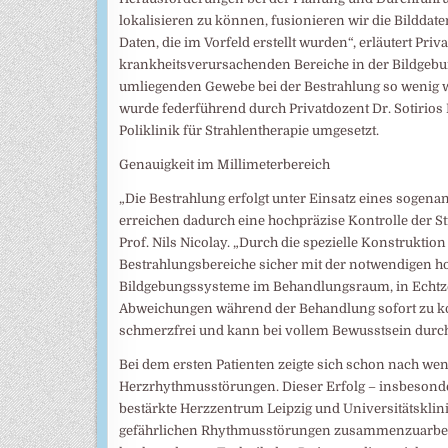
lokalisieren zu können, fusionieren wir die Bildda
Daten, die im Vorfeld erstellt wurden“, erläutert Pri
krankheitsverursachenden Bereiche in der Bildgebung
umliegenden Gewebe bei der Bestrahlung so wenig w
wurde federführend durch Privatdozent Dr. Sotirios
Poliklinik für Strahlentherapie umgesetzt.
Genauigkeit im Millimeterbereich
„Die Bestrahlung erfolgt unter Einsatz eines sogen
erreichen dadurch eine hochpräzise Kontrolle der St
Prof. Nils Nicolay. „Durch die spezielle Konstruktion 
Bestrahlungsbereiche sicher mit der notwendigen h
Bildgebungssysteme im Behandlungsraum, in Echtze
Abweichungen während der Behandlung sofort zu korr
schmerzfrei und kann bei vollem Bewusstsein durc
Bei dem ersten Patienten zeigte sich schon nach we
Herzrhythmusstörungen. Dieser Erfolg – insbesonder
bestärkte Herzzentrum Leipzig und Universitätsklini
gefährlichen Rhythmusstörungen zusammenzuarbeiten.