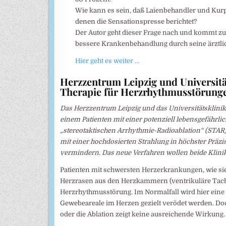
Wie kann es sein, daß Laienbehandler und Kur
denen die Sensationspresse berichtet?
Der Autor geht dieser Frage nach und kommt zu
bessere Krankenbehandlung durch seine ärztlic
Hier geht es weiter …
Herzzentrum Leipzig und Universitä
Therapie für Herzrhythmusstörun
Das Herzzentrum Leipzig und das Universitätsklini
einem Patienten mit einer potenziell lebensgefähr
„stereotaktischen Arrhythmie-Radioablation“ (STA
mit einer hochdosierten Strahlung in höchster Präzis
vermindern. Das neue Verfahren wollen beide Klini
Patienten mit schwersten Herzerkrankungen, wie sie 
Herzrasen aus den Herzkammern (ventrikuläre Tachy
Herzrhythmusstörung. Im Normalfall wird hier eine k
Gewebeareale im Herzen gezielt verödet werden. Do
oder die Ablation zeigt keine ausreichende Wirkung.