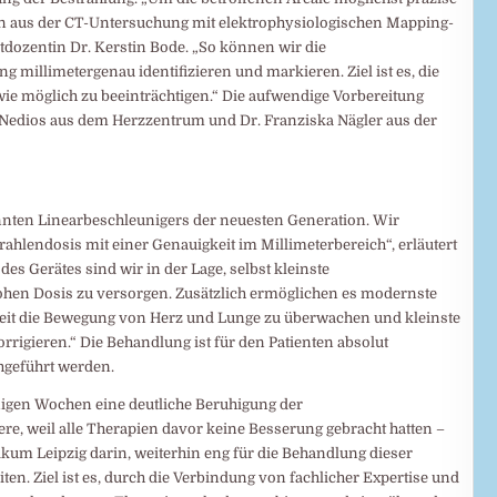
ten aus der CT-Untersuchung mit elektrophysiologischen Mapping-
vatdozentin Dr. Kerstin Bode. „So können wir die
 millimetergenau identifizieren und markieren. Ziel ist es, die
ie möglich zu beeinträchtigen.“ Die aufwendige Vorbereitung
 Nedios aus dem Herzzentrum und Dr. Franziska Nägler aus der
annten Linearbeschleunigers der neuesten Generation. Wir
rahlendosis mit einer Genauigkeit im Millimeterbereich“, erläutert
des Gerätes sind wir in der Lage, selbst kleinste
ohen Dosis zu versorgen. Zusätzlich ermöglichen es modernste
it die Bewegung von Herz und Lunge zu überwachen und kleinste
igieren.“ Die Behandlung ist für den Patienten absolut
hgeführt werden.
nigen Wochen eine deutliche Beruhigung der
e, weil alle Therapien davor keine Besserung gebracht hatten –
kum Leipzig darin, weiterhin eng für die Behandlung dieser
 Ziel ist es, durch die Verbindung von fachlicher Expertise und