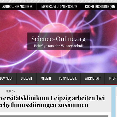
AUTOR U. HERAUSGEBER
IMPRESSUM U. DATENSCHUTZ
COOKIE-RICHTLINIE (EU)
Science-Online.org
Beiträge aus der Wissenschaft
EOWISSEN
BIOLOGIE
MEDIZIN
PSYCHOLOGIE
WIRTSCHAFT
INFOR
POSTED
MEDIZIN
IN
ersitätsklinikum Leipzig arbeiten bei
erzrhythmusstörungen zusammen