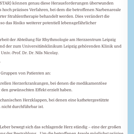
n (STAR) können genau diese Herausforderungen überwunden
s hoch präzises Verfahren, bei dem die betroffenen Narbenareale
ter Strahlentherapie behandelt werden. Dies verändert die
o das Risiko weiterer potentiell lebensgefährlicher
rbeit der Abteilung für Rhythmologie am Herzzentrum Leipzig
 und der zum Universitätsklinikum Leipzig gehörenden Klinik und
Univ.-Prof. Dr. Dr. Nils Nicolay.
?
i Gruppen von Patienten an:
turellen Herzerkrankungen, bei denen die medikamentöse
den gewünschten Effekt erzielt haben.
echanischen Herzklappen, bei denen eine kathetergestützte
icht durchführbar ist.
eber bewegt sich das schlagende Herz ständig – eine der großen
g der Bestrahlung. „Um die betroffenen Areale möglichst präzise