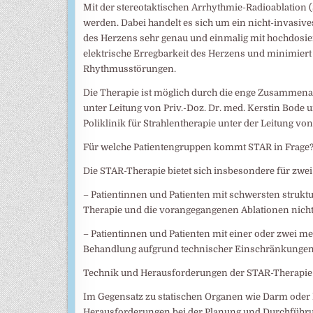
Mit der stereotaktischen Arrhythmie-Radioablatio
werden. Dabei handelt es sich um ein nicht-invasive
des Herzens sehr genau und einmalig mit hochdosier
elektrische Erregbarkeit des Herzens und minimiert s
Rhythmusstörungen.
Die Therapie ist möglich durch die enge Zusammena
unter Leitung von Priv.-Doz. Dr. med. Kerstin Bode
Poliklinik für Strahlentherapie unter der Leitung von 
Für welche Patientengruppen kommt STAR in Frage
Die STAR-Therapie bietet sich insbesondere für zwe
– Patientinnen und Patienten mit schwersten struk
Therapie und die vorangegangenen Ablationen nicht 
– Patientinnen und Patienten mit einer oder zwei m
Behandlung aufgrund technischer Einschränkungen n
Technik und Herausforderungen der STAR-Therapie
Im Gegensatz zu statischen Organen wie Darm oder L
Herausforderungen bei der Planung und Durchführun