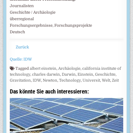
Journalisten
Geschichte / Archäologie
überregional
Forschungsergebnisse, Forschungsprojekte
Deutsch
Zurück
Quelle: IDW
Tagged
albert einstein
,
Archäologie
,
california institute of
technology
,
charles darwin
,
Darwin
,
Einstein
,
Geschichte
,
Gravitation
,
IDW
,
Newton
,
Technology
,
Universit
,
Welt
,
Zeit
Das könnte Sie auch interessieren: