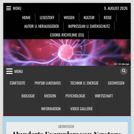
Skip
MENU
9. AUGUST 2026
to
HOME
LESESTOFF
WISSEN
KULTUR
REISE
content
AUTOR U. HERAUSGEBER
IMPRESSUM U. DATENSCHUTZ
COOKIE-RICHTLINIE (EU)
MENU
STARTSEITE
PHYSIK U.KOSMOS
TECHNIK U. ENERGIE
GEOWISSEN
BIOLOGIE
MEDIZIN
PSYCHOLOGIE
WIRTSCHAFT
INFORMATION
VIDEO GALLERIE
POSTED
GEOWISSEN
IN
Hunderte Exemplare von Newtons