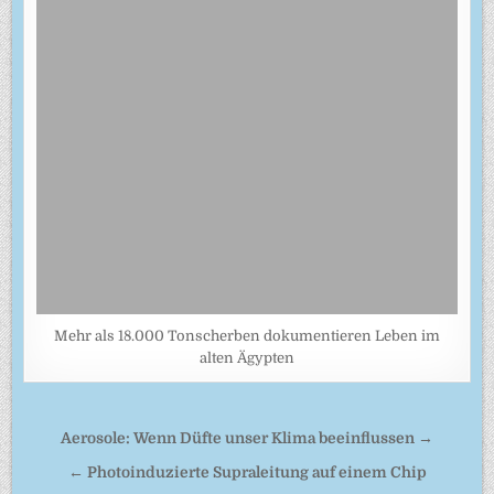
Mehr als 18.000 Tonscherben dokumentieren Leben im
alten Ägypten
Beitragsnavigation
Aerosole: Wenn Düfte unser Klima beeinflussen →
← Photoinduzierte Supraleitung auf einem Chip