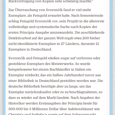
Rückverfolgung von Kopien sehr schwierig machte.“
Zur Überraschung von Svorenčík fand er viel mehr
Exemplare, als Feingold erwartet hatte. Nach Semesterende
schlug Feingold Svorenčík vor, sein Projekt in die allererste
vollständige und systematische Suche nach Kopien der
ersten Principia-Ausgabe umzuwandeln. Die anschließende
Detektivarbeit auf der ganzen Welt ergab etwa 200 bisher
nicht identifizierte Exemplare in 27 Ländern, darunter 21
Exemplare in Deutschland.
Svorenčík und Feingold stießen sogar auf verlorene oder
gestohlene Exemplare des Meisterwerks. So wurde
beispielsweise bei einem Buchhändler in Italien ein
Exemplar entdeckt, das ein halbes Jahrhundert zuvor aus
einer Bibliothek in Deutschland gestohlen worden war. Die
deutsche Bibliothek benötigte aber zu lange, um das
Exemplar zurückzukaufen oder es zu beschlagnahmen, so
dass es wieder auf dem Markt landete. Nach Angaben der
Historiker werden Erstausgaben der Principia heute für
300.000 bis 3 Millionen Dollar über Auktionshäuser wie
Christie’s und Sotheby’s sowie auf dem Schwarzmarkt