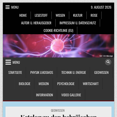
Skip
MENU
9. AUGUST 2026
to
HOME
LESESTOFF
WISSEN
KULTUR
REISE
content
AUTOR U. HERAUSGEBER
IMPRESSUM U. DATENSCHUTZ
COOKIE-RICHTLINIE (EU)
MENU
STARTSEITE
PHYSIK U.KOSMOS
TECHNIK U. ENERGIE
GEOWISSEN
BIOLOGIE
MEDIZIN
PSYCHOLOGIE
WIRTSCHAFT
INFORMATION
VIDEO GALLERIE
POSTED
GEOWISSEN
IN
Katalog zu den hebräischen