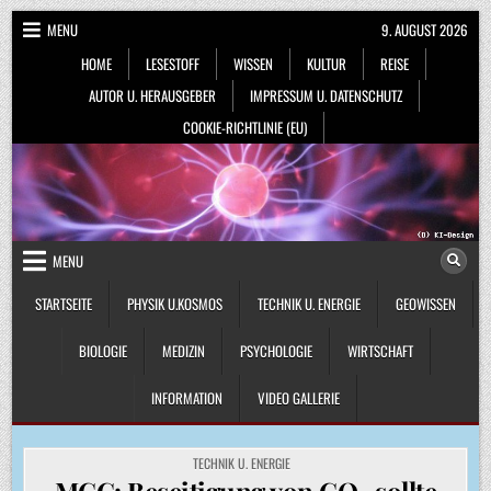
Skip
MENU
9. AUGUST 2026
to
HOME
LESESTOFF
WISSEN
KULTUR
REISE
content
AUTOR U. HERAUSGEBER
IMPRESSUM U. DATENSCHUTZ
COOKIE-RICHTLINIE (EU)
MENU
STARTSEITE
PHYSIK U.KOSMOS
TECHNIK U. ENERGIE
GEOWISSEN
BIOLOGIE
MEDIZIN
PSYCHOLOGIE
WIRTSCHAFT
INFORMATION
VIDEO GALLERIE
POSTED
TECHNIK U. ENERGIE
IN
MCC: Beseitigung von CO₂ sollte