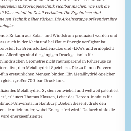
efeilten Mikroskopietechnik sichtbar machen, wie sich die
t Wasserstoff im Detail verhalten. Die Ergebnisse sind
neuen Technik näher rücken. Die Arbeitsgruppe präsentiert ihre
ologies.
ewende: Er kann aus Solar- und Windstrom produziert werden und
ss auch in der Nacht und bei Flaute Energie verfügbar ist.
reibstoff für Brennstoffzellenautos und -LKWs und ermöglicht
tos. Allerdings sind die gängigen Druckgastanks für
 zylindrischen Geometrie nicht raumsparend in Fahrzeuge zu
Alternative, den Metallhydrid-Speichern. Die zu feinen Pulvern
 in erstaunlichen Mengen binden: Ein Metallhydrid-Speicher
n gleich großer 700-bar-Drucktank.
izientes Metallhydrid-System entwickelt und weltweit patentiert.
“, erläutert Thomas Klassen, Leiter des Hereon-Instituts für
chmidt-Universität in Hamburg. „Geben diese Hydride den
en sie miteinander, wobei Energie frei wird.“ Dadurch sinkt die
wird energieeffizienter.