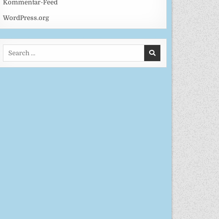
Kommentar-Feed
WordPress.org
Search
for: