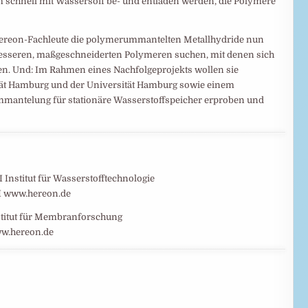
 schnell mit Wassersoff be- und entladen werden, die Polymere
Hereon-Fachleute die polymerummantelten Metallhydride nun
besseren, maßgeschneiderten Polymeren suchen, mit denen sich
en. Und: Im Rahmen eines Nachfolgeprojekts wollen sie
ät Hamburg und der Universität Hamburg sowie einem
mantelung für stationäre Wasserstoffspeicher erproben und
Institut für Wasserstofftechnologie
 I www.hereon.de
nstitut für Membranforschung
www.hereon.de