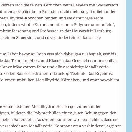
 dürfen sich die feinen Körnchen beim Beladen mit Wasserstoff
können sie später beim Entladen nicht mehr so gut miteinander
 Metallhydrid-Körnchen binden und sie damit regelrecht
rden, indem wir die Körnchen mit einem Polymer ummanteln“,
 Membranforschung und Professor an der Universität Hamburg.
 keinen Sauerstoff, und es verhindert eine allzu starke
it im Labor bekannt. Doch was sich dabei genau abspielt, war bis
nnte das Team um Abetz und Klassen das Geschehen nun sichtbar
rt Ionenfräse extrem feine und dünnschichtige Metallhydrid-
speziellen Rasterelektronenmikroskop-Technik. Das Ergebnis:
 Polymer umhüllten Metallhydrid-Körnchen, und zwar sowohl im
 die verschiedenen Metallhydrid-Sorten gut voneinander
igten, bildeten die Polymerhüllen einen guten Schutz gegen den
dlichen Sauerstoff. „Außerdem konnten wir beobachten, dass sie
r verschiedenen Metallhydrid-Komponenten verhindern“, ergänzt