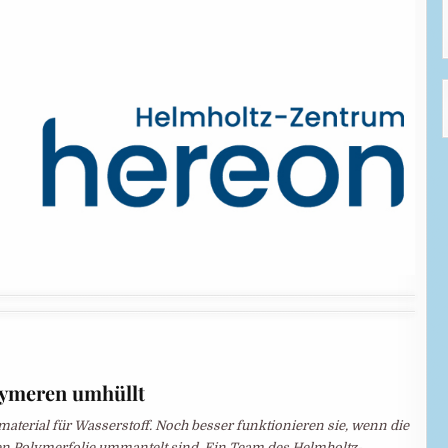
lymeren umhüllt
aterial für Wasserstoff. Noch besser funktionieren sie, wenn die
 Polymerfolie ummantelt sind. Ein Team des Helmholtz-