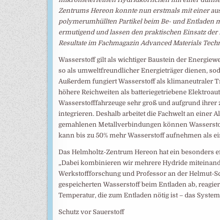
Zentrums Hereon konnte nun erstmals mit einer ausg
polymerumhüllten Partikel beim Be- und Entladen mi
ermutigend und lassen den praktischen Einsatz der 
Resultate im Fachmagazin Advanced Materials Techn
Wasserstoff gilt als wichtiger Baustein der Energi
so als umweltfreundlicher Energieträger dienen, soda
Außerdem fungiert Wasserstoff als klimaneutraler T
höhere Reichweiten als batteriegetriebene Elektroau
Wasserstofffahrzeuge sehr groß und aufgrund ihrer
integrieren. Deshalb arbeitet die Fachwelt an einer 
gemahlenen Metallverbindungen können Wasserstoff
kann bis zu 50% mehr Wasserstoff aufnehmen als ei
Das Helmholtz-Zentrum Hereon hat ein besonders eff
„Dabei kombinieren wir mehrere Hydride miteinander
Werkstoffforschung und Professor an der Helmut-S
gespeicherten Wasserstoff beim Entladen ab, reagier
Temperatur, die zum Entladen nötig ist – das System 
Schutz vor Sauerstoff