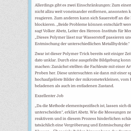
Allerdings gibt es zwei Einschränkungen: Zum einen
nicht allzu weit voneinander entfernen, ansonsten 
reagieren. Zum anderen kann sich Sauerstoff an die
blockieren. „Beide Probleme können entschärft we
sagt Volker Abetz, Leiter des Hereon-Instituts für
„Dieses Polymer lässt nur Wasserstoff passieren und
Entmischung der unterschiedlichen Metallhydride.“
Zwar ist dieser Polymer-Trick bereits seit einiger Ze
dato unklar. Durch eine ausgefeilte Bildgebung ko
machen: Zunächst stellten die Fachleute mit einer A
Proben her. Diese untersuchten sie dann mit einer 
hochaufgelöste Bilder der mikrometerkleinen, vom
beladenen als auch im entladenen Zustand.
Exzellenter Job
„Da die Methode elementspezifisch ist, lassen sich
unterscheiden“, erklärt Abetz. Wie die Messungen ze
reaktivem und in diesem Prozess hinderlichen schä
tatsächlich eine Vergröberung und Entmischung de