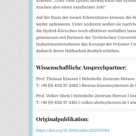
Klassen. „Über viele Zyklen hinweg kann das System
machen also einen exzellenten Job!“
Auf der Basis der neuen Erkenntnisse können die 
weiter optimieren. Unter anderem wollen sie nach 
die Hydrid-Körnchen noch effektiver umhüllen lass
gemeinsam mit Partnern der Technischen Universit
Industrieunternehmen das Konzept der Polymer-Um
dadurch deren Haltbarkeit deutlich erhöhen.
Wissenschaftliche Ansprechpartner:
Prof. Thomas Klassen I Helmholtz-Zentrum Hereon I 
T: +49 (0) 4152 87-2562 I thomas.klassen@hereon.de
Prof. Volker Abetz I Helmholtz-Zentrum Hereon I I
T: +49 (0) 4152 87-2461 I volker.abetz@hereon.de I 
Originalpublikation:
https://doi.org/10.1002/admt.202101584