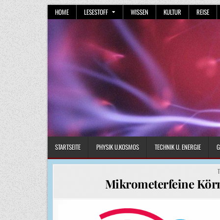
Skip
HOME
LESESTOFF
WISSEN
KULTUR
REISE
to
content
STARTSEITE
PHYSIK U.KOSMOS
TECHNIK U. ENERGIE
G
P
I
Mikrometerfeine Kör