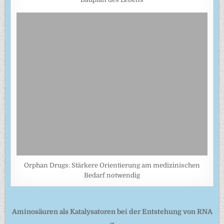
Orphan Drugs: Stärkere Orientierung am medizinischen
Bedarf notwendig
Beitragsnavigation
Aminosäuren als Katalysatoren bei der Entstehung von RNA
→