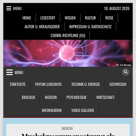
Skip
MENU
10. AUGUST 2026
to
HOME
LESESTOFF
WISSEN
KULTUR
REISE
content
AUTOR U. HERAUSGEBER
IMPRESSUM U. DATENSCHUTZ
COOKIE-RICHTLINIE (EU)
MENU
STARTSEITE
PHYSIK U.KOSMOS
TECHNIK U. ENERGIE
GEOWISSEN
BIOLOGIE
MEDIZIN
PSYCHOLOGIE
WIRTSCHAFT
INFORMATION
VIDEO GALLERIE
POSTED
MEDIZIN
IN
Muskelzusammensetzung als