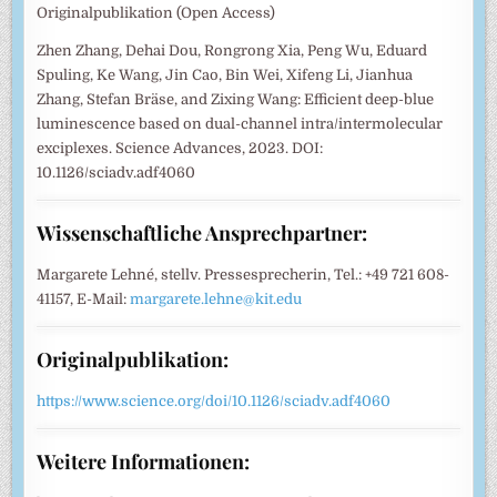
Originalpublikation (Open Access)
Zhen Zhang, Dehai Dou, Rongrong Xia, Peng Wu, Eduard
Spuling, Ke Wang, Jin Cao, Bin Wei, Xifeng Li, Jianhua
Zhang, Stefan Bräse, and Zixing Wang: Efficient deep-blue
luminescence based on dual-channel intra/intermolecular
exciplexes. Science Advances, 2023. DOI:
10.1126/sciadv.adf4060
Wissenschaftliche Ansprechpartner:
Margarete Lehné, stellv. Pressesprecherin, Tel.: +49 721 608-
41157, E-Mail:
margarete.lehne@kit.edu
Originalpublikation:
https://www.science.org/doi/10.1126/sciadv.adf4060
Weitere Informationen: