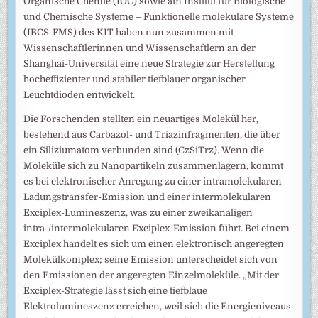
Organische Chemie (IOC) sowie am Institut für Biologische
und Chemische Systeme – Funktionelle molekulare Systeme
(IBCS-FMS) des KIT haben nun zusammen mit
Wissenschaftlerinnen und Wissenschaftlern an der
Shanghai-Universität eine neue Strategie zur Herstellung
hocheffizienter und stabiler tiefblauer organischer
Leuchtdioden entwickelt.
Die Forschenden stellten ein neuartiges Molekül her,
bestehend aus Carbazol- und Triazinfragmenten, die über
ein Siliziumatom verbunden sind (CzSiTrz). Wenn die
Moleküle sich zu Nanopartikeln zusammenlagern, kommt
es bei elektronischer Anregung zu einer intramolekularen
Ladungstransfer-Emission und einer intermolekularen
Exciplex-Lumineszenz, was zu einer zweikanaligen
intra-/intermolekularen Exciplex-Emission führt. Bei einem
Exciplex handelt es sich um einen elektronisch angeregten
Molekülkomplex; seine Emission unterscheidet sich von
den Emissionen der angeregten Einzelmoleküle. „Mit der
Exciplex-Strategie lässt sich eine tiefblaue
Elektrolumineszenz erreichen, weil sich die Energieniveaus