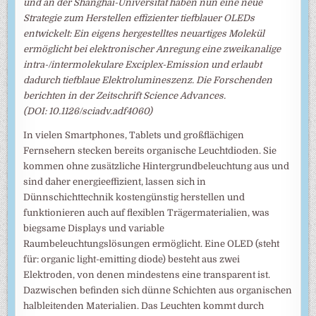
und an der Shanghai-Universität haben nun eine neue
Strategie zum Herstellen effizienter tiefblauer OLEDs
entwickelt: Ein eigens hergestelltes neuartiges Molekül
ermöglicht bei elektronischer Anregung eine zweikanalige
intra-/intermolekulare Exciplex-Emission und erlaubt
dadurch tiefblaue Elektrolumineszenz. Die Forschenden
berichten in der Zeitschrift Science Advances.
(DOI: 10.1126/sciadv.adf4060)
In vielen Smartphones, Tablets und großflächigen
Fernsehern stecken bereits organische Leuchtdioden. Sie
kommen ohne zusätzliche Hintergrundbeleuchtung aus und
sind daher energieeffizient, lassen sich in
Dünnschichttechnik kostengünstig herstellen und
funktionieren auch auf flexiblen Trägermaterialien, was
biegsame Displays und variable
Raumbeleuchtungslösungen ermöglicht. Eine OLED (steht
für: organic light-emitting diode) besteht aus zwei
Elektroden, von denen mindestens eine transparent ist.
Dazwischen befinden sich dünne Schichten aus organischen
halbleitenden Materialien. Das Leuchten kommt durch