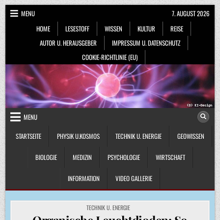
Skip
MENU
7. AUGUST 2026
to
HOME
LESESTOFF
WISSEN
KULTUR
REISE
content
AUTOR U. HERAUSGEBER
IMPRESSUM U. DATENSCHUTZ
COOKIE-RICHTLINIE (EU)
MENU
STARTSEITE
PHYSIK U.KOSMOS
TECHNIK U. ENERGIE
GEOWISSEN
BIOLOGIE
MEDIZIN
PSYCHOLOGIE
WIRTSCHAFT
INFORMATION
VIDEO GALLERIE
POSTED
TECHNIK U. ENERGIE
IN
Organische Leuchtdioden: So