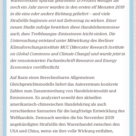
Warenverkehr spürbar gedrosselt: 15 Prozent weniger als
noch ein Jahr zuvor wurden in den ersten elf Monaten 2019
in die eine oder andere Richtung geliefert – und viele
Strafzölle beginnen erst mit Zeitverzug zu wirken. Einer
neuen Studie zufolge bewirken diese Handelshemmnisse
auch, dass Treibhausgas-Emissionen leicht sinken. Die
Untersuchung entstand unter Mitwirkung des Berliner
Klimaforschungsinstituts MCC (Mercator Research Institute
on Global Commons and Climate Change) und wurde jetzt in
der renommierten Fachzeitschrift Resource and Energy
Economics veröffentlicht.
Auf Basis eines Berechenbaren Allgemeinen
Gleichgewichtsmodells liefert das Autorenteam konkrete
Zahlen zum Zusammenhang von Handelsintensität und
Emissionen. Es analysiert sowohl den aktuellen
amerikanisch-chinesischen Handelskrieg als auch
verschiedene Szenarien für die langfristige Entwicklung des
Welthandels. Demnach werden die bis November 2019
angekündigten Strafzölle den Warenhandel zwischen den
USA und China, wenn sie ihre volle Wirkung entfalten,