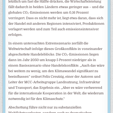
letztlich um fast die Hälfte drücken, die Wirtschaftsleistung
fällt dadurch in beiden Ländern etwas geringer aus – und die
globalen CO₂-Emissionen werden um 0,16 Prozent
verringert. Dass es nicht mehr ist, liegt etwa daran, dass sich
der Handel mit anderen Regionen intensiviert, Produktionen
verlagert werden und zum Teil auch emissionsintensiver
erfolgen.
In einem untersuchten Extremszenario zerfällt die
Weltwirtschaft infolge dieses Großkonflikts in voneinander
abgeschottete Handelsblöcke. Die CO₂-Emissionen liegen
dann im Jahr 2050 um knapp 5 Prozent niedriger als in
einem Basisszenario ohne Handelskonflikte. „Auch das wäre
bei weitem zu wenig, um den Klimawandel signifikant zu
beeinflussen“ ordnet Felix Creutzig, einer der Autoren und
Leiter der MCC-Arbeitsgruppe Landnutzung, Infrastruktur
und Transport, das Ergebnis ein. „Aber es wäre verheerend
für die internationale Kooperation in der Welt, die wiederum
notwendig ist für den Klimaschutz.“
Abschottung führe nicht nur zu substanziellen
Wohlfahrtsverlusten, sondern auch zu dramatischen