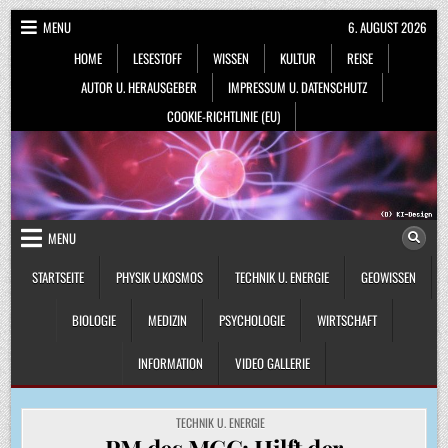
Skip
MENU
6. AUGUST 2026
to
HOME
LESESTOFF
WISSEN
KULTUR
REISE
content
AUTOR U. HERAUSGEBER
IMPRESSUM U. DATENSCHUTZ
COOKIE-RICHTLINIE (EU)
MENU
STARTSEITE
PHYSIK U.KOSMOS
TECHNIK U. ENERGIE
GEOWISSEN
BIOLOGIE
MEDIZIN
PSYCHOLOGIE
WIRTSCHAFT
INFORMATION
VIDEO GALLERIE
POSTED
TECHNIK U. ENERGIE
IN
PM des MCC: Hilft der