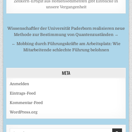
Zellkern-Erbgut aus Höhlensedimenten gibt Einblicke in
unsere Vergangenheit
Beitragsnavigation
Wissenschaftler der Universität Paderborn realisieren neue
Methode zur Bestimmung von Quantenzuständen →
← Mobbing durch Führungskräfte am Arbeitsplatz: Wie
Mitarbeitende schlechte Führung belohnen
META
Anmelden
Eintrags-Feed
Kommentar-Feed
WordPress.org
Search