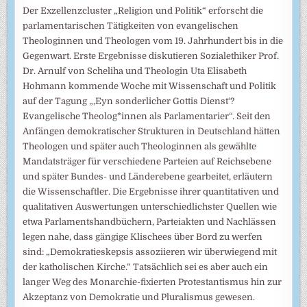
Der Exzellenzcluster „Religion und Politik“ erforscht die
parlamentarischen Tätigkeiten von evangelischen
Theologinnen und Theologen vom 19. Jahrhundert bis in die
Gegenwart. Erste Ergebnisse diskutieren Sozialethiker Prof.
Dr. Arnulf von Scheliha und Theologin Uta Elisabeth
Hohmann kommende Woche mit Wissenschaft und Politik
auf der Tagung „‚Eyn sonderlicher Gottis Dienst‘?
Evangelische Theolog*innen als Parlamentarier“. Seit den
Anfängen demokratischer Strukturen in Deutschland hätten
Theologen und später auch Theologinnen als gewählte
Mandatsträger für verschiedene Parteien auf Reichsebene
und später Bundes- und Länderebene gearbeitet, erläutern
die Wissenschaftler. Die Ergebnisse ihrer quantitativen und
qualitativen Auswertungen unterschiedlichster Quellen wie
etwa Parlamentshandbüchern, Parteiakten und Nachlässen
legen nahe, dass gängige Klischees über Bord zu werfen
sind: „Demokratieskepsis assoziieren wir überwiegend mit
der katholischen Kirche.“ Tatsächlich sei es aber auch ein
langer Weg des Monarchie-fixierten Protestantismus hin zur
Akzeptanz von Demokratie und Pluralismus gewesen.