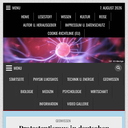
Skip
MENU
7. AUGUST 2026
to
HOME
LESESTOFF
WISSEN
KULTUR
REISE
content
AUTOR U. HERAUSGEBER
IMPRESSUM U. DATENSCHUTZ
COOKIE-RICHTLINIE (EU)
MENU
STARTSEITE
PHYSIK U.KOSMOS
TECHNIK U. ENERGIE
GEOWISSEN
BIOLOGIE
MEDIZIN
PSYCHOLOGIE
WIRTSCHAFT
INFORMATION
VIDEO GALLERIE
POSTED
GEOWISSEN
IN
Protestantismus in deutschen