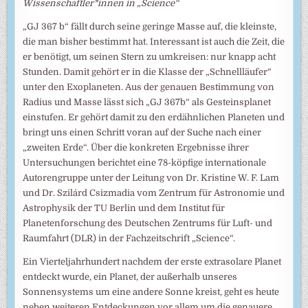
Wissenschaftler*innen in „Science“
„GJ 367 b“ fällt durch seine geringe Masse auf, die kleinste,
die man bisher bestimmt hat. Interessant ist auch die Zeit, die
er benötigt, um seinen Stern zu umkreisen: nur knapp acht
Stunden. Damit gehört er in die Klasse der „Schnellläufer“
unter den Exoplaneten. Aus der genauen Bestimmung von
Radius und Masse lässt sich „GJ 367b“ als Gesteinsplanet
einstufen. Er gehört damit zu den erdähnlichen Planeten und
bringt uns einen Schritt voran auf der Suche nach einer
„zweiten Erde“. Über die konkreten Ergebnisse ihrer
Untersuchungen berichtet eine 78-köpfige internationale
Autorengruppe unter der Leitung von Dr. Kristine W. F. Lam
und Dr. Szilárd Csizmadia vom Zentrum für Astronomie und
Astrophysik der TU Berlin und dem Institut für
Planetenforschung des Deutschen Zentrums für Luft- und
Raumfahrt (DLR) in der Fachzeitschrift „Science“.
Ein Vierteljahrhundert nachdem der erste extrasolare Planet
entdeckt wurde, ein Planet, der außerhalb unseres
Sonnensystems um eine andere Sonne kreist, geht es heute
neben weiteren Entdeckungen vor allem um die genauere