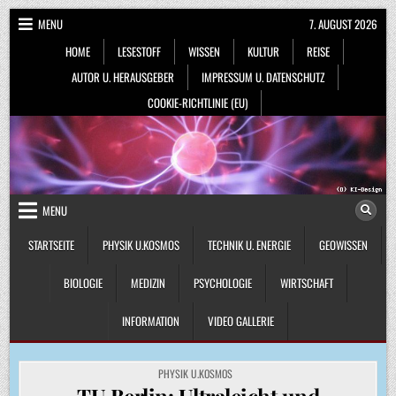
Skip
MENU
7. AUGUST 2026
to
HOME
LESESTOFF
WISSEN
KULTUR
REISE
content
AUTOR U. HERAUSGEBER
IMPRESSUM U. DATENSCHUTZ
COOKIE-RICHTLINIE (EU)
MENU
STARTSEITE
PHYSIK U.KOSMOS
TECHNIK U. ENERGIE
GEOWISSEN
BIOLOGIE
MEDIZIN
PSYCHOLOGIE
WIRTSCHAFT
INFORMATION
VIDEO GALLERIE
POSTED
PHYSIK U.KOSMOS
IN
TU Berlin: Ultraleicht und