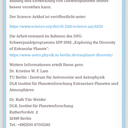
Bildung und Entwicklung von Gesteinsplaneten immer
besser verstehen kann.
Der Science-Artikel ist veröffentlicht unter:
https://www.science.org/doi/10.1126/science.aay3253
Die Arbeit entstand im Rahmen des DFG-
Schwerpunktprogramms SPP 1992 „Exploring the Diversity
of Extrasolar Planets“:
https://www-astro.physik.tu-berlin.de/exoplanet-diversity/
Weitere Informationen erteilt Ihnen gern:
Dr. Kristine W. F. Lam
TU Berlin / Zentrum für Astronomie und Astrophysik
DLR Institut für Planetenforschung Extrasolare Planeten und
Atmosphären
Dr. Ruth Titz-Weider
DLR, Institut für Planetenforschung
Rutherfordstr. 2
12489 Berlin
Tel.: +49(0)30 67055185