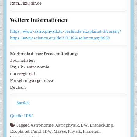
Ruth.Titz@dlr.de
Weitere Informationen:
https://www-astro.physik.tu-berlin.de/exoplanet-diversity/
https://www.science.org/doi/10.1126/science.aay3253
Merkmale dieser Pressemitteilung:
Journalisten
Physik / Astronomie
überregional
Forschungsergebnisse
Deutsch
Zurück
Quelle: IDW
Tagged
Astronomie
,
Astrophysik
,
DW
,
Entdeckung
,
Exoplanet
,
Fund
,
IDW
,
Masse
,
Physik
,
Planeten
,