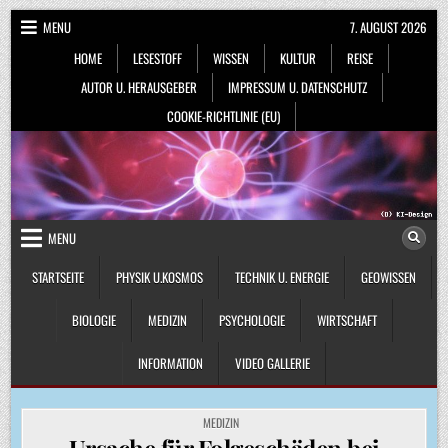
Skip
MENU
7. AUGUST 2026
to
HOME
LESESTOFF
WISSEN
KULTUR
REISE
content
AUTOR U. HERAUSGEBER
IMPRESSUM U. DATENSCHUTZ
COOKIE-RICHTLINIE (EU)
MENU
STARTSEITE
PHYSIK U.KOSMOS
TECHNIK U. ENERGIE
GEOWISSEN
BIOLOGIE
MEDIZIN
PSYCHOLOGIE
WIRTSCHAFT
INFORMATION
VIDEO GALLERIE
POSTED
MEDIZIN
IN
Ursache für Folgeschäden bei