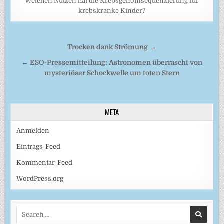
Welchen Nutzen hat die Krebsgenomsequenzierung für
krebskranke Kinder?
Beitragsnavigation
Trocken dank Strömung →
← ESO-Pressemitteilung: Astronomen überrascht von
mysteriöser Schockwelle um toten Stern
META
Anmelden
Eintrags-Feed
Kommentar-Feed
WordPress.org
Search
for: