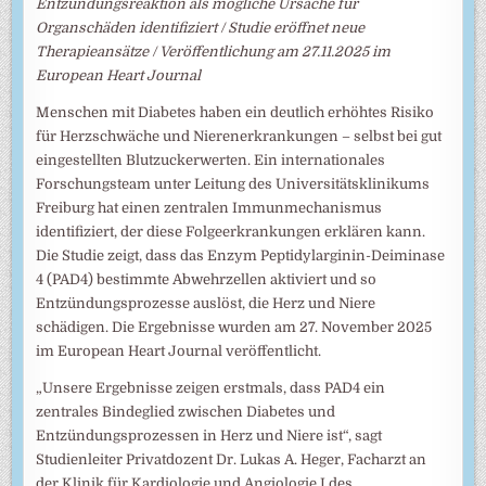
Entzündungsreaktion als mögliche Ursache für
Organschäden identifiziert / Studie eröffnet neue
Therapieansätze / Veröffentlichung am 27.11.2025 im
European Heart Journal
Menschen mit Diabetes haben ein deutlich erhöhtes Risiko
für Herzschwäche und Nierenerkrankungen – selbst bei gut
eingestellten Blutzuckerwerten. Ein internationales
Forschungsteam unter Leitung des Universitätsklinikums
Freiburg hat einen zentralen Immunmechanismus
identifiziert, der diese Folgeerkrankungen erklären kann.
Die Studie zeigt, dass das Enzym Peptidylarginin-Deiminase
4 (PAD4) bestimmte Abwehrzellen aktiviert und so
Entzündungsprozesse auslöst, die Herz und Niere
schädigen. Die Ergebnisse wurden am 27. November 2025
im European Heart Journal veröffentlicht.
„Unsere Ergebnisse zeigen erstmals, dass PAD4 ein
zentrales Bindeglied zwischen Diabetes und
Entzündungsprozessen in Herz und Niere ist“, sagt
Studienleiter Privatdozent Dr. Lukas A. Heger, Facharzt an
der Klinik für Kardiologie und Angiologie I des