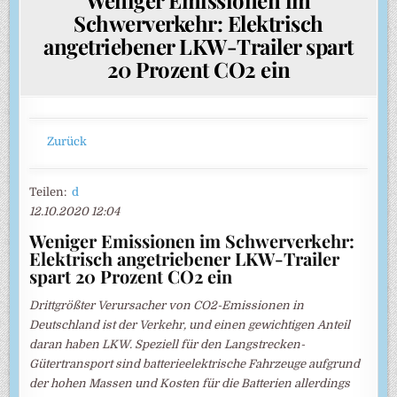
Schwerverkehr: Elektrisch
angetriebener LKW-Trailer spart
20 Prozent CO2 ein
Zurück
Teilen:
d
12.10.2020 12:04
Weniger Emissionen im Schwerverkehr:
Elektrisch angetriebener LKW-Trailer
spart 20 Prozent CO2 ein
Drittgrößter Verursacher von CO2-Emissionen in
Deutschland ist der Verkehr, und einen gewichtigen Anteil
daran haben LKW. Speziell für den Langstrecken-
Gütertransport sind batterieelektrische Fahrzeuge aufgrund
der hohen Massen und Kosten für die Batterien allerdings