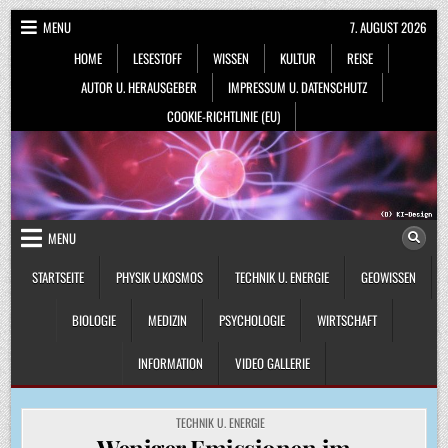
Skip
MENU
7. AUGUST 2026
to
HOME
LESESTOFF
WISSEN
KULTUR
REISE
content
AUTOR U. HERAUSGEBER
IMPRESSUM U. DATENSCHUTZ
COOKIE-RICHTLINIE (EU)
MENU
STARTSEITE
PHYSIK U.KOSMOS
TECHNIK U. ENERGIE
GEOWISSEN
BIOLOGIE
MEDIZIN
PSYCHOLOGIE
WIRTSCHAFT
INFORMATION
VIDEO GALLERIE
POSTED
TECHNIK U. ENERGIE
IN
Weniger Emissionen im