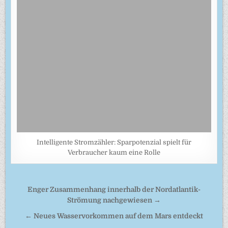
Intelligente Stromzähler: Sparpotenzial spielt für
Verbraucher kaum eine Rolle
Beitragsnavigation
Enger Zusammenhang innerhalb der Nordatlantik-
Strömung nachgewiesen →
← Neues Wasservorkommen auf dem Mars entdeckt