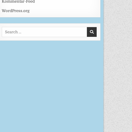
Kommentar-Feed
WordPress.org
Search
for: