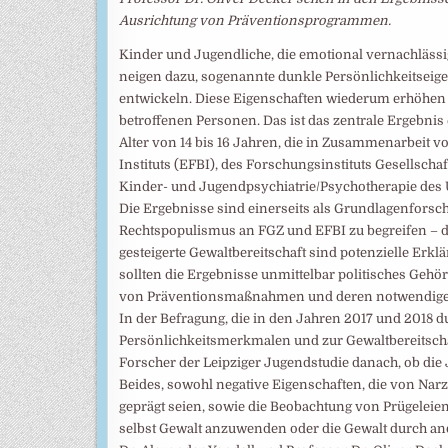
Ausrichtung von Präventionsprogrammen.
Kinder und Jugendliche, die emotional vernachlässi
neigen dazu, sogenannte dunkle Persönlichkeitseig
entwickeln. Diese Eigenschaften wiederum erhöhen d
betroffenen Personen. Das ist das zentrale Ergebnis
Alter von 14 bis 16 Jahren, die in Zusammenarbeit
Instituts (EFBI), des Forschungsinstituts Gesellschaf
Kinder- und Jugendpsychiatrie/Psychotherapie des 
Die Ergebnisse sind einerseits als Grundlagenforsc
Rechtspopulismus an FGZ und EFBI zu begreifen – 
gesteigerte Gewaltbereitschaft sind potenzielle Erk
sollten die Ergebnisse unmittelbar politisches Gehö
von Präventionsmaßnahmen und deren notwendige i
In der Befragung, die in den Jahren 2017 und 2018 
Persönlichkeitsmerkmalen und zur Gewaltbereitschaf
Forscher der Leipziger Jugendstudie danach, ob die
Beides, sowohl negative Eigenschaften, die von Nar
geprägt seien, sowie die Beobachtung von Prügeleie
selbst Gewalt anzuwenden oder die Gewalt durch an