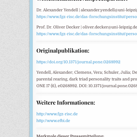
Dr. Alexander Yendell | alexander.yendell@uni-leipzig
https://www.fgz-risc.de/das-forschungsinstitut/pers
Prof. Dr. Oliver Decker | oliver.decker@uni-leipzig.de
https://www.fgz-risc.de/das-forschungsinstitut/pers
Originalpublikation:
https://doi.org/10.1371/journal.pone.0268992
Yendell, Alexander; Clemens, Vera; Schuler, Julia; D
parental rearing, dark triad personality traits and 
ONE 17 (6), e0268992. DOI: 10.1371/journal.pone.026
Weitere Informationen:
http://www.fgz-risc.de
http://www.efbi.de
Merkmale dieser Pressemitteilung: