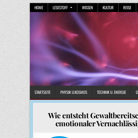
Skip
HOME
LESESTOFF
WISSEN
KULTUR
REISE
to
content
STARTSEITE
PHYSIK U.KOSMOS
TECHNIK U. ENERGIE
G
Wie entsteht Gewaltbereitsc
emotionaler Vernachläss