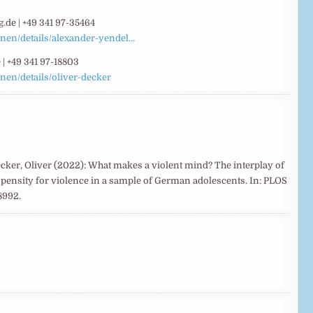
.de | +49 341 97-35464
onen/details/alexander-yendel…
 | +49 341 97-18803
onen/details/oliver-decker
ecker, Oliver (2022): What makes a violent mind? The interplay of
propensity for violence in a sample of German adolescents. In: PLOS
8992.