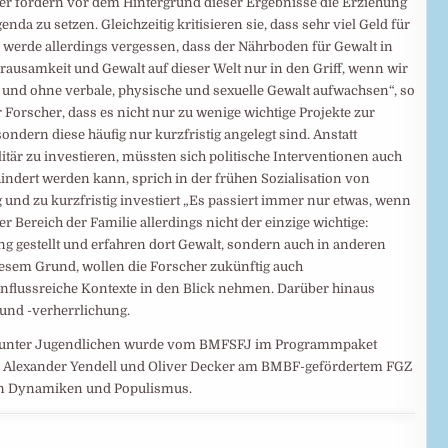
ker fordern vor dem Hintergrund dieser Ergebnisse die Erziehung
da zu setzen. Gleichzeitig kritisieren sie, dass sehr viel Geld für
bei werde allerdings vergessen, dass der Nährboden für Gewalt in
rausamkeit und Gewalt auf dieser Welt nur in den Griff, wenn wir
l und ohne verbale, physische und sexuelle Gewalt aufwachsen“, so
r Forscher, dass es nicht nur zu wenige wichtige Projekte zur
ndern diese häufig nur kurzfristig angelegt sind. Anstatt
itär zu investieren, müssten sich politische Interventionen auch
indert werden kann, sprich in der frühen Sozialisation von
und zu kurzfristig investiert „Es passiert immer nur etwas, wenn
r Bereich der Familie allerdings nicht der einzige wichtige:
 gestellt und erfahren dort Gewalt, sondern auch in anderen
iesem Grund, wollen die Forscher zukünftig auch
nflussreiche Kontexte in den Blick nehmen. Darüber hinaus
 und -verherrlichung.
aft unter Jugendlichen wurde vom BMFSFJ im Programmpaket
von Alexander Yendell und Oliver Decker am BMBF-gefördertem FGZ
tären Dynamiken und Populismus.