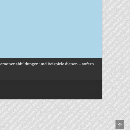
, Personenabbildungen und Beispiele dienen – sofern
SCRO
TO