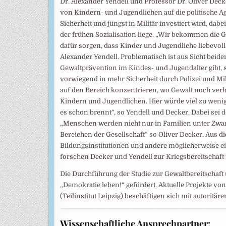
Dr. Alexander Yendell und Professor Dr. Oliver Dec
von Kindern- und Jugendlichen auf die politische Agen
Sicherheit und jüngst in Militär investiert wird, da
der frühen Sozialisation liege. „Wir bekommen die G
dafür sorgen, dass Kinder und Jugendliche liebevol
Alexander Yendell. Problematisch ist aus Sicht beide
Gewaltprävention im Kindes- und Jugendalter gibt, so
vorwiegend in mehr Sicherheit durch Polizei und Mil
auf den Bereich konzentrieren, wo Gewalt noch verh
Kindern und Jugendlichen. Hier würde viel zu wenig 
es schon brennt“, so Yendell und Decker. Dabei sei de
„Menschen werden nicht nur in Familien unter Zwang
Bereichen der Gesellschaft“ so Oliver Decker. Aus d
Bildungsinstitutionen und andere möglicherweise ei
forschen Decker und Yendell zur Kriegsbereitschaft
Die Durchführung der Studie zur Gewaltbereitsch
„Demokratie leben!“ gefördert. Aktuelle Projekte 
(Teilinstitut Leipzig) beschäftigen sich mit autori
Wissenschaftliche Ansprechpartner: