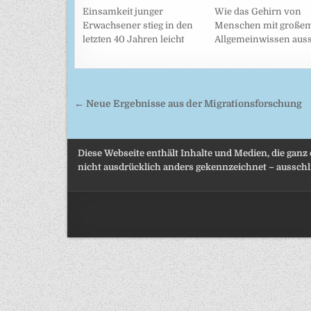
Einsamkeit junger
Wie das Gehirn von
Erwachsener stieg in den
Menschen mit große
letzten 40 Jahren leicht
Allgemeinwissen auss
Beitragsnavigation
← Neue Ergebnisse aus der Migrationsforschung
Diese Webseite enthält Inhalte und Medien, die ganz
nicht ausdrücklich anders gekennzeichnet – ausschli