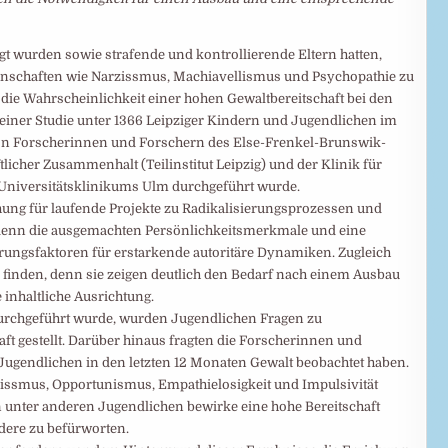
gt wurden sowie strafende und kontrollierende Eltern hatten,
enschaften wie Narzissmus, Machiavellismus und Psychopathie zu
ie Wahrscheinlichkeit einer hohen Gewaltbereitschaft bei den
 einer Studie unter 1366 Leipziger Kindern und Jugendlichen im
 von Forscherinnen und Forschern des Else-Frenkel-Brunswik-
tlicher Zusammenhalt (Teilinstitut Leipzig) und der Klinik für
Universitätsklinikums Ulm durchgeführt wurde.
hung für laufende Projekte zu Radikalisierungsprozessen und
denn die ausgemachten Persönlichkeitsmerkmale und eine
lärungsfaktoren für erstarkende autoritäre Dynamiken. Zugleich
r finden, denn sie zeigen deutlich den Bedarf nach einem Ausbau
nhaltliche Ausrichtung.
durchgeführt wurde, wurden Jugendlichen Fragen zu
t gestellt. Darüber hinaus fragten die Forscherinnen und
 Jugendlichen in den letzten 12 Monaten Gewalt beobachtet haben.
zissmus, Opportunismus, Empathielosigkeit und Impulsivität
n unter anderen Jugendlichen bewirke eine hohe Bereitschaft
dere zu befürworten.