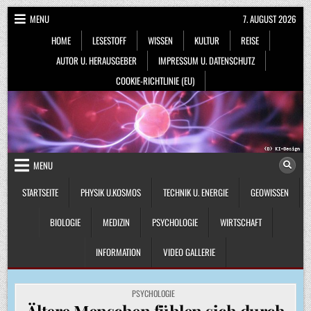
Skip
MENU
7. AUGUST 2026
to
HOME
LESESTOFF
WISSEN
KULTUR
REISE
content
AUTOR U. HERAUSGEBER
IMPRESSUM U. DATENSCHUTZ
COOKIE-RICHTLINIE (EU)
MENU
STARTSEITE
PHYSIK U.KOSMOS
TECHNIK U. ENERGIE
GEOWISSEN
BIOLOGIE
MEDIZIN
PSYCHOLOGIE
WIRTSCHAFT
INFORMATION
VIDEO GALLERIE
POSTED
PSYCHOLOGIE
IN
Ältere Menschen fühlen sich durch