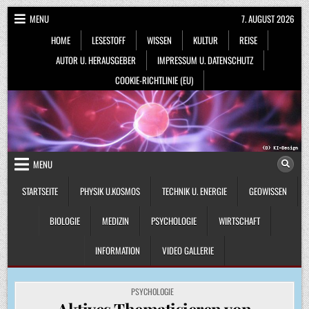
Skip
MENU
7. AUGUST 2026
to
HOME
LESESTOFF
WISSEN
KULTUR
REISE
content
AUTOR U. HERAUSGEBER
IMPRESSUM U. DATENSCHUTZ
COOKIE-RICHTLINIE (EU)
MENU
STARTSEITE
PHYSIK U.KOSMOS
TECHNIK U. ENERGIE
GEOWISSEN
BIOLOGIE
MEDIZIN
PSYCHOLOGIE
WIRTSCHAFT
INFORMATION
VIDEO GALLERIE
POSTED
PSYCHOLOGIE
IN
Aktives Thematisieren von