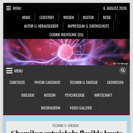
Skip
MENU
6. AUGUST 2026
to
HOME
LESESTOFF
WISSEN
KULTUR
REISE
content
AUTOR U. HERAUSGEBER
IMPRESSUM U. DATENSCHUTZ
COOKIE-RICHTLINIE (EU)
MENU
STARTSEITE
PHYSIK U.KOSMOS
TECHNIK U. ENERGIE
GEOWISSEN
BIOLOGIE
MEDIZIN
PSYCHOLOGIE
WIRTSCHAFT
INFORMATION
VIDEO GALLERIE
POSTED
TECHNIK U. ENERGIE
IN
Chemiker entwickeln flexible bunte