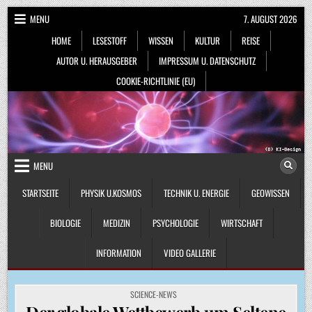
Skip
MENU
7. AUGUST 2026
to
HOME
LESESTOFF
WISSEN
KULTUR
REISE
content
AUTOR U. HERAUSGEBER
IMPRESSUM U. DATENSCHUTZ
COOKIE-RICHTLINIE (EU)
MENU
STARTSEITE
PHYSIK U.KOSMOS
TECHNIK U. ENERGIE
GEOWISSEN
BIOLOGIE
MEDIZIN
PSYCHOLOGIE
WIRTSCHAFT
INFORMATION
VIDEO GALLERIE
POSTED
SCIENCE-NEWS
IN
Der globale Wettbewerb um Seltene