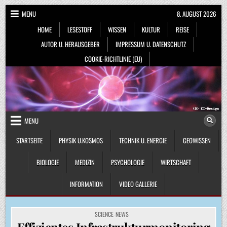
Skip
MENU
8. AUGUST 2026
to
HOME
LESESTOFF
WISSEN
KULTUR
REISE
content
AUTOR U. HERAUSGEBER
IMPRESSUM U. DATENSCHUTZ
COOKIE-RICHTLINIE (EU)
MENU
STARTSEITE
PHYSIK U.KOSMOS
TECHNIK U. ENERGIE
GEOWISSEN
BIOLOGIE
MEDIZIN
PSYCHOLOGIE
WIRTSCHAFT
INFORMATION
VIDEO GALLERIE
POSTED
SCIENCE-NEWS
IN
Effizientes Infrastrukturmonitoring