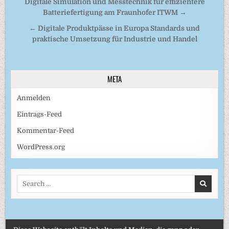
Beitragsnavigation
Digitale Simulation und Messtechnik für effizientere
Batteriefertigung am Fraunhofer ITWM →
← Digitale Produktpässe in Europa Standards und
praktische Umsetzung für Industrie und Handel
META
Anmelden
Eintrags-Feed
Kommentar-Feed
WordPress.org
Search
for: