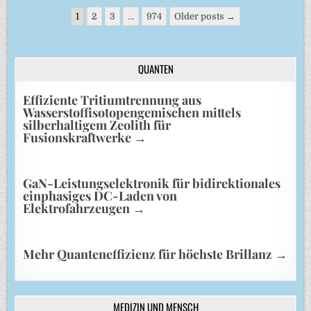
Seitennummerierung
1
2
3
…
974
Older posts →
der
Beiträge
QUANTEN
Effiziente Tritiumtrennung aus
Wasserstoffisotopengemischen mittels
silberhaltigem Zeolith für
Fusionskraftwerke
→
GaN-Leistungselektronik für bidirektionales
einphasiges DC-Laden von
Elektrofahrzeugen
→
Mehr Quanteneffizienz für höchste Brillanz
→
MEDIZIN UND MENSCH