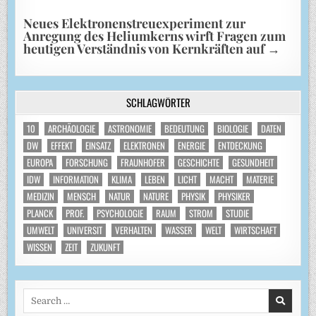
Neues Elektronenstreuexperiment zur
Anregung des Heliumkerns wirft Fragen zum
heutigen Verständnis von Kernkräften auf
→
SCHLAGWÖRTER
10
ARCHÄOLOGIE
ASTRONOMIE
BEDEUTUNG
BIOLOGIE
DATEN
DW
EFFEKT
EINSATZ
ELEKTRONEN
ENERGIE
ENTDECKUNG
EUROPA
FORSCHUNG
FRAUNHOFER
GESCHICHTE
GESUNDHEIT
IDW
INFORMATION
KLIMA
LEBEN
LICHT
MACHT
MATERIE
MEDIZIN
MENSCH
NATUR
NATURE
PHYSIK
PHYSIKER
PLANCK
PROF.
PSYCHOLOGIE
RAUM
STROM
STUDIE
UMWELT
UNIVERSIT
VERHALTEN
WASSER
WELT
WIRTSCHAFT
WISSEN
ZEIT
ZUKUNFT
Search
for: