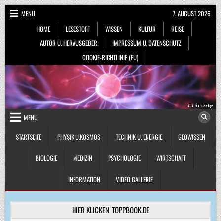
Skip
MENU
7. AUGUST 2026
to
HOME
LESESTOFF
WISSEN
KULTUR
REISE
content
AUTOR U. HERAUSGEBER
IMPRESSUM U. DATENSCHUTZ
COOKIE-RICHTLINIE (EU)
MENU
STARTSEITE
PHYSIK U.KOSMOS
TECHNIK U. ENERGIE
GEOWISSEN
BIOLOGIE
MEDIZIN
PSYCHOLOGIE
WIRTSCHAFT
INFORMATION
VIDEO GALLERIE
HIER KLICKEN: TOPPBOOK.DE