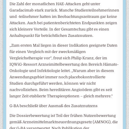
Die Zahl der monatlichen HAE-Attacken geht unter
Garadacimab stark zurück. Manche Studienteilnehmerinnen
und -teilnehmer hatten im Beobachtungszeitraum gar keine
Attacken. Auch bei patientenberichteten Endpunkten zeigen
sich kleinere Vorteile. In der Gesamtschau gibt es einen
Anhaltspunkt für beträchtlichen Zusatznutzen.
„Zum ersten Mal liegen in dieser Indikation geeignete Daten
für einen Vergleich mit der zweckmäßigen
Vergleichstherapie vor“, freut sich Philip Kranz, der im
IQWiG-Ressort Arzneimittelbewertung den Bereich Hämato-
Onkologie und Infektiologie leitet. „Warum aber in diesem
Anwendungsgebiet immer noch placebokontrollierte
Studien durchgeführt werden, können wir nicht
nachvollziehen. Beim hereditären Angioödem gibt es seit
langer Zeit etablierte Therapieoptionen – gleich mehrere.“
G‑BA beschließt über Ausmaß des Zusatznutzens
Die Dossierbewertung ist Teil der frühen Nutzenbewertung
gemäß Arzneimittelmarktneuordnungsgesetz (AMNOG), die
der G‑BA verantwortet. Nach Publikation der