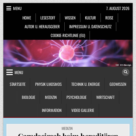
Skip
MENU
7. AUGUST 2026
to
HOME
LESESTOFF
WISSEN
KULTUR
REISE
content
AUTOR U. HERAUSGEBER
IMPRESSUM U. DATENSCHUTZ
COOKIE-RICHTLINIE (EU)
MENU
STARTSEITE
PHYSIK U.KOSMOS
TECHNIK U. ENERGIE
GEOWISSEN
BIOLOGIE
MEDIZIN
PSYCHOLOGIE
WIRTSCHAFT
INFORMATION
VIDEO GALLERIE
POSTED
MEDIZIN
IN
Garadacimab beim hereditären