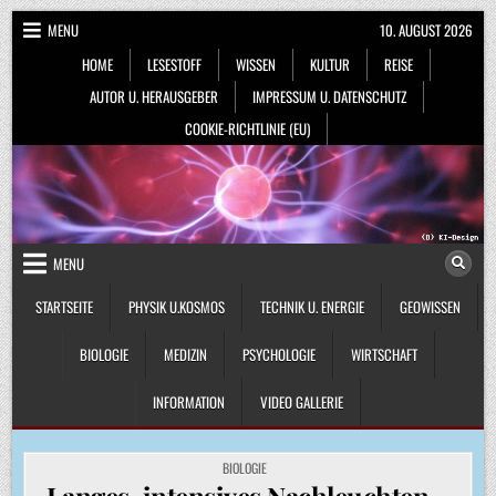
Skip
MENU
10. AUGUST 2026
to
HOME
LESESTOFF
WISSEN
KULTUR
REISE
content
AUTOR U. HERAUSGEBER
IMPRESSUM U. DATENSCHUTZ
COOKIE-RICHTLINIE (EU)
MENU
STARTSEITE
PHYSIK U.KOSMOS
TECHNIK U. ENERGIE
GEOWISSEN
BIOLOGIE
MEDIZIN
PSYCHOLOGIE
WIRTSCHAFT
INFORMATION
VIDEO GALLERIE
POSTED
BIOLOGIE
IN
Langes, intensives Nachleuchten –