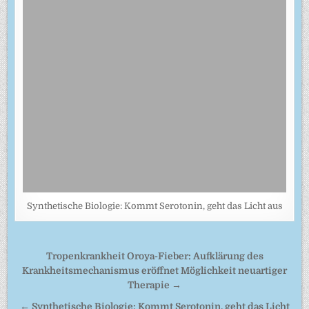
Synthetische Biologie: Kommt Serotonin, geht das Licht aus
Beitragsnavigation
Tropenkrankheit Oroya-Fieber: Aufklärung des
Krankheitsmechanismus eröffnet Möglichkeit neuartiger
Therapie →
← Synthetische Biologie: Kommt Serotonin, geht das Licht