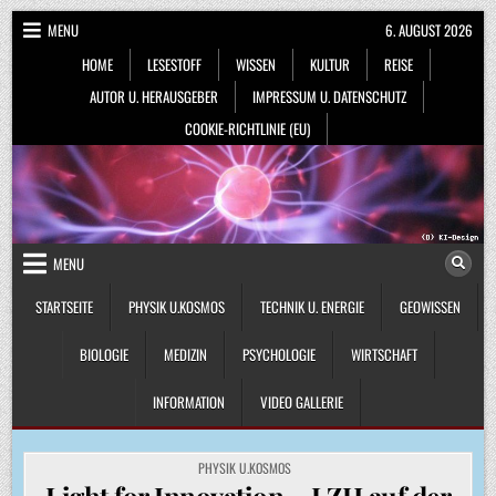
Skip
MENU
6. AUGUST 2026
to
HOME
LESESTOFF
WISSEN
KULTUR
REISE
content
AUTOR U. HERAUSGEBER
IMPRESSUM U. DATENSCHUTZ
COOKIE-RICHTLINIE (EU)
MENU
STARTSEITE
PHYSIK U.KOSMOS
TECHNIK U. ENERGIE
GEOWISSEN
BIOLOGIE
MEDIZIN
PSYCHOLOGIE
WIRTSCHAFT
INFORMATION
VIDEO GALLERIE
POSTED
PHYSIK U.KOSMOS
IN
Light for Innovation – LZH auf der