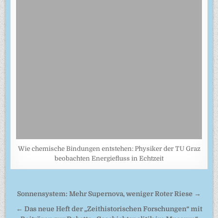
Wie chemische Bindungen entstehen: Physiker der TU Graz
beobachten Energiefluss in Echtzeit
Beitragsnavigation
Sonnensystem: Mehr Supernova, weniger Roter Riese →
← Das neue Heft der „Zeithistorischen Forschungen“ mit