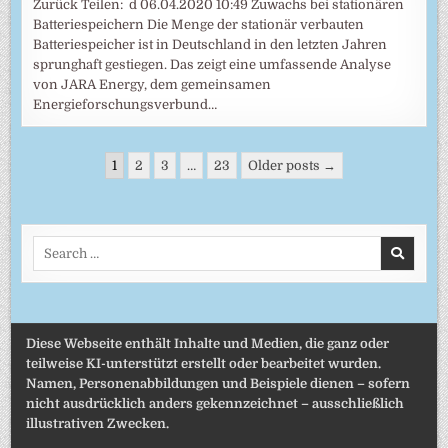
Zurück Teilen: d 06.04.2020 10:49 Zuwachs bei stationären
Batteriespeichern Die Menge der stationär verbauten
Batteriespeicher ist in Deutschland in den letzten Jahren
sprunghaft gestiegen. Das zeigt eine umfassende Analyse
von JARA Energy, dem gemeinsamen
Energieforschungsverbund…
Seitennummerierung
1
2
3
…
23
Older posts →
der
Beiträge
Search
for:
Diese Webseite enthält Inhalte und Medien, die ganz oder
teilweise KI-unterstützt erstellt oder bearbeitet wurden.
Namen, Personenabbildungen und Beispiele dienen – sofern
nicht ausdrücklich anders gekennzeichnet – ausschließlich
illustrativen Zwecken.