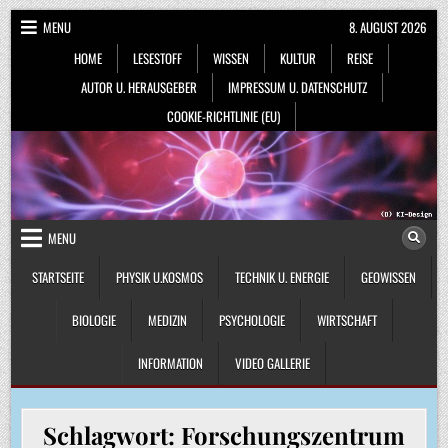
Skip
MENU
8. AUGUST 2026
to
HOME
LESESTOFF
WISSEN
KULTUR
REISE
content
AUTOR U. HERAUSGEBER
IMPRESSUM U. DATENSCHUTZ
COOKIE-RICHTLINIE (EU)
MENU
STARTSEITE
PHYSIK U.KOSMOS
TECHNIK U. ENERGIE
GEOWISSEN
BIOLOGIE
MEDIZIN
PSYCHOLOGIE
WIRTSCHAFT
INFORMATION
VIDEO GALLERIE
Schlagwort:
Forschungszentrum