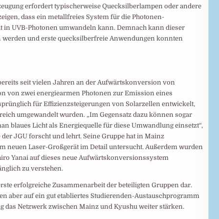
rzeugung erfordert typischerweise Quecksilberlampen oder andere
zeigen, dass ein metallfreies System für die Photonen-
icht in UVB-Photonen umwandeln kann. Demnach kann dieser
en werden und erste quecksilberfreie Anwendungen konnten
bereits seit vielen Jahren an der Aufwärtskonversion von
tion von zwei energiearmen Photonen zur Emission eines
prünglich für Effizienzsteigerungen von Solarzellen entwickelt,
ereich umgewandelt wurden. „Im Gegensatz dazu können sogar
n blaues Licht als Energiequelle für diese Umwandlung einsetzt“,
 der JGU forscht und lehrt. Seine Gruppe hat in Mainz
em neuen Laser-Großgerät im Detail untersucht. Außerdem wurden
ro Yanai auf dieses neue Aufwärtskonversionssystem
nglich zu verstehen.
 erste erfolgreiche Zusammenarbeit der beteiligten Gruppen dar.
en aber auf ein gut etabliertes Studierenden-Austauschprogramm
tig das Netzwerk zwischen Mainz und Kyushu weiter stärken.