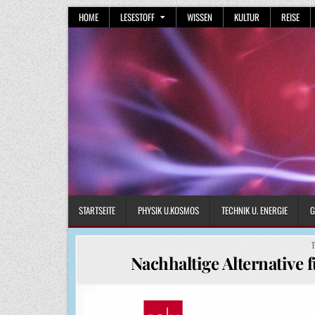
Skip
HOME
LESESTOFF
WISSEN
KULTUR
REISE
to
content
STARTSEITE
PHYSIK U.KOSMOS
TECHNIK U. ENERGIE
G
P
I
Nachhaltige Alternative 