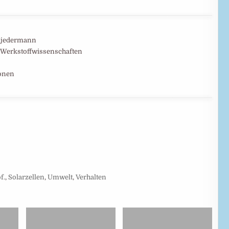
r, jedermann
, Werkstoffwissenschaften
ionen
f.
,
Solarzellen
,
Umwelt
,
Verhalten