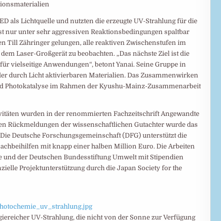
ionsmaterialien
D als Lichtquelle und nutzten die erzeugte UV-Strahlung für die
st nur unter sehr aggressiven Reaktionsbedingungen spaltbar
n Till Zähringer gelungen, alle reaktiven Zwischenstufen im
 Laser-Großgerät zu beobachten. „Das nächste Ziel ist die
ür vielseitige Anwendungen“, betont Yanai. Seine Gruppe in
der durch Licht aktivierbaren Materialien. Das Zusammenwirken
und Photokatalyse im Rahmen der Kyushu-Mainz-Zusammenarbeit
vitäten wurden in der renommierten Fachzeitschrift Angewandte
iven Rückmeldungen der wissenschaftlichen Gutachter wurde das
 Die Deutsche Forschungsgemeinschaft (DFG) unterstützt die
chbeihilfen mit knapp einer halben Million Euro. Die Arbeiten
 und der Deutschen Bundesstiftung Umwelt mit Stipendien
anzielle Projektunterstützung durch die Japan Society for the
photochemie_uv_strahlung.jpg
iereicher UV-Strahlung, die nicht von der Sonne zur Verfügung