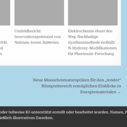
Umfeldbericht:
Elektrochemie ebnet den
Innovationspotenzial von
Weg: Nachhaltige
2045
Natrium-Ionen-Batterien
Synthesemethode enthüllt
nd
N-Hydroxy-Modifikationen
n
für Pharmazie-Forschung
Neue Monochromatoroptiken für den „tender“
Röntgenbereich ermöglichen Einblicke in
Energiematerialen →
 oder teilweise KI-unterstützt erstellt oder bearbeitet wurden. Namen
eßlich illustrativen Zwecken.