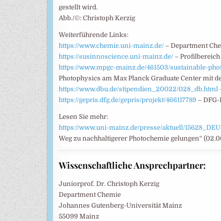
gestellt wird.
Abb./©: Christoph Kerzig
Weiterführende Links:
https://www.chemie.uni-mainz.de/
– Department Che
https://susinnoscience.uni-mainz.de/
– Profilbereic
https://www.mpgc-mainz.de/461503/sustainable-pho
Photophysics am Max Planck Graduate Center mit d
https://www.dbu.de/stipendien_20022/028_db.html
https://gepris.dfg.de/gepris/projekt/466117789
– DFG-F
Lesen Sie mehr:
https://www.uni-mainz.de/presse/aktuell/15628_D
Weg zu nachhaltigerer Photochemie gelungen“ (02.0
Wissenschaftliche Ansprechpartner:
Juniorprof. Dr. Christoph Kerzig
Department Chemie
Johannes Gutenberg-Universität Mainz
55099 Mainz