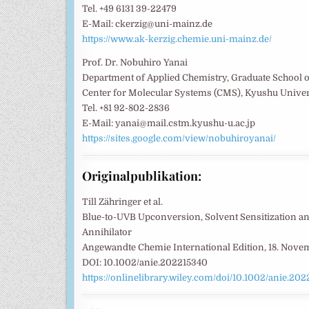
Tel. +49 6131 39-22479
E-Mail: ckerzig@uni-mainz.de
https://www.ak-kerzig.chemie.uni-mainz.de/
Prof. Dr. Nobuhiro Yanai
Department of Applied Chemistry, Graduate School o
Center for Molecular Systems (CMS), Kyushu Univer
Tel. +81 92-802-2836
E-Mail: yanai@mail.cstm.kyushu-u.ac.jp
https://sites.google.com/view/nobuhiroyanai/
Originalpublikation:
Till Zähringer et al.
Blue-to-UVB Upconversion, Solvent Sensitization a
Annihilator
Angewandte Chemie International Edition, 18. Nov
DOI: 10.1002/anie.202215340
https://onlinelibrary.wiley.com/doi/10.1002/anie.20