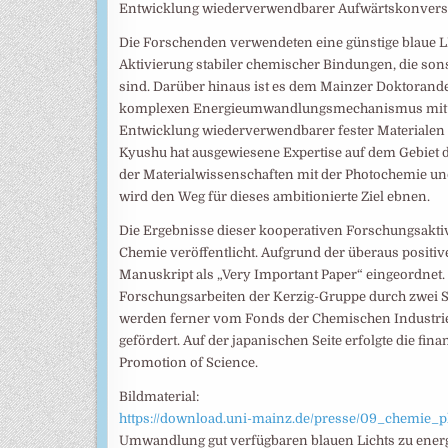
Entwicklung wiederverwendbarer Aufwärtskonvers
Die Forschenden verwendeten eine günstige blaue LE
Aktivierung stabiler chemischer Bindungen, die son
sind. Darüber hinaus ist es dem Mainzer Doktorande
komplexen Energieumwandlungsmechanismus mit dem
Entwicklung wiederverwendbarer fester Materialen f
Kyushu hat ausgewiesene Expertise auf dem Gebiet 
der Materialwissenschaften mit der Photochemie 
wird den Weg für dieses ambitionierte Ziel ebnen.
Die Ergebnisse dieser kooperativen Forschungsakti
Chemie veröffentlicht. Aufgrund der überaus posit
Manuskript als „Very Important Paper“ eingeordnet.
Forschungsarbeiten der Kerzig-Gruppe durch zwei Sa
werden ferner vom Fonds der Chemischen Industrie
gefördert. Auf der japanischen Seite erfolgte die fin
Promotion of Science.
Bildmaterial:
https://download.uni-mainz.de/presse/09_chemie_
Umwandlung gut verfügbaren blauen Lichts zu energ