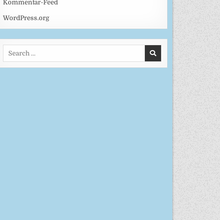
Kommentar-Feed
WordPress.org
Search
for: