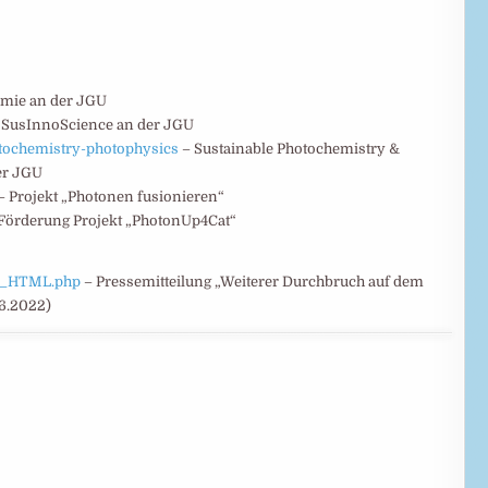
mie an der JGU
h SusInnoScience an der JGU
tochemistry-photophysics
– Sustainable Photochemistry &
er JGU
– Projekt „Photonen fusionieren“
örderung Projekt „PhotonUp4Cat“
EU_HTML.php
– Pressemitteilung „Weiterer Durchbruch auf dem
6.2022)