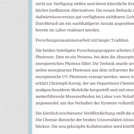
nicht zur Verfügung stellen und deren künstliche E
höchst ineffiziente Alternativen. Die neuen Befunde 
Aufwärtskonversion gut verfügbares sichtbares L
Durchbruch als ein nachhaltigerer Ansatz angeseh
bereits im Labor realisiert werden.
Forschungszusammenarbeit mit langer Tradition
Die beiden beteiligten Forschungsgruppen arbeiten 
Photonen. Dies ist ein Prozess, bei dem die Absorp
energiereichen Photons führt. Die Technik wurde urs
wobei energiearme Photonen aus dem infraroten B
energiereiche UV-Photonen erzeugt werden, wenn ma
erklärt Christoph Kerzig, der am Department Chemie
maßgeschneiderte Moleküle hergestellt und mit ein
weiterführende Messmethoden im Labor von Nobuhi
angewendet, um das Verhalten der Systeme vollumfä
Die kürzlich erschienene Veröffentlichung stellt die
Die Chemie-Bereiche der beiden Universitäten könn
blicken. Die neu geknüpfte Kollaboration wird künf