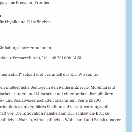
y at the Precision Frontier
n
 für Physik und TU München
 Einladungskarte entnehmen.
teur/Pressereferent, Tel.: +49 721 608-21151,
meinschaft“ schafft und vermittelt das KIT Wissen für
gen maßgebliche Beiträge in den Feldern Energie, Mobilität und
arbeiterinnen und Mitarbeiter auf einer breiten disziplinären
istes- und Sozialwissenschaften zusammen. Seine 25 100
orientiertes universitäres Studium auf verant-wortungsvolle
aft vor. Die Innovationstätigkeit am KIT schlägt die Brücke
ftlichen Nutzen, wirtschaftlichen Wohlstand und Erhalt unserer