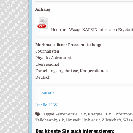
Anhang
Neutrino-Waage KATRIN mit ersten Ergebn
Merkmale dieser Pressemitteilung:
Journalisten
Physik / Astronomie
überregional
Forschungsergebnisse, Kooperationen
Deutsch
Zurück
Quelle: IDW
Tagged
Astronomie
,
DW
,
Energie
,
IDW
,
Informat
Teilchenphysik
,
Umwelt
,
Universit
,
Wirtschaft
,
Wiss
Das könnte Sie auch interessieren: