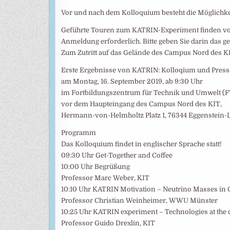
Vor und nach dem Kolloquium besteht die Möglichke
Geführte Touren zum KATRIN-Experiment finden von 9 
Anmeldung erforderlich. Bitte geben Sie darin das 
Zum Zutritt auf das Gelände des Campus Nord des KI
Erste Ergebnisse von KATRIN: Kolloqium und Pres
am Montag, 16. September 2019, ab 9:30 Uhr
im Fortbildungszentrum für Technik und Umwelt (
vor dem Haupteingang des Campus Nord des KIT,
Hermann-von-Helmholtz Platz 1, 76344 Eggenstein-
Programm
Das Kolloquium findet in englischer Sprache statt!
09:30 Uhr Get-Together and Coffee
10:00 Uhr Begrüßung
Professor Marc Weber, KIT
10:10 Uhr KATRIN Motivation – Neutrino Masses in 
Professor Christian Weinheimer, WWU Münster
10:25 Uhr KATRIN experiment – Technologies at the 
Professor Guido Drexlin, KIT