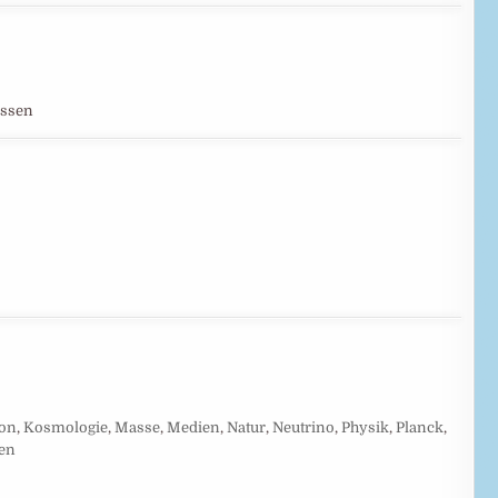
issen
ion
,
Kosmologie
,
Masse
,
Medien
,
Natur
,
Neutrino
,
Physik
,
Planck
,
en