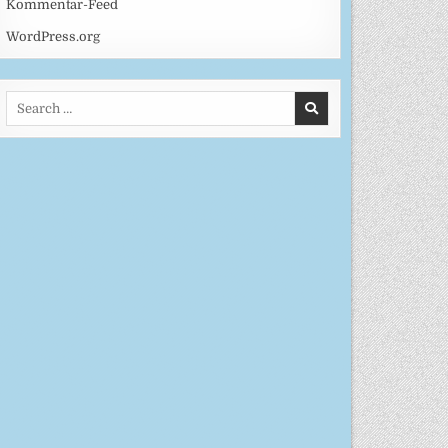
Kommentar-Feed
WordPress.org
Search
for: