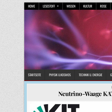
Skip
HOME
LESESTOFF
WISSEN
KULTUR
REISE
to
content
STARTSEITE
PHYSIK U.KOSMOS
TECHNIK U. ENERGIE
G
Neutrino-Waage KAT