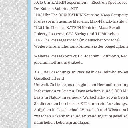
10:45 Uhr KATRIN experiment – Electron Spectroscop
Dr. Kathrin Valerius, KIT
11:05 Uhr The 2019 KATRIN Neutrino Mass Campaig
Professorin Susanne Mertens, Max-Planck-Institut
11:25 Uhr The first KATRIN Neutrino Mass Result
Thierry Lasserre, CEA Saclay und TU München
11:45 Uhr Pressegespräch (in deutscher Sprache)
Weitere Informationen können Sie der beigefügten
Weiterer Pressekontakt: Dr. Joachim Hoffmann, Redak
joachim.hoffmann@kit.edu
Als „Die Forschungsuniversität in der Helmholtz-Ge
Gesellschaft und
Umwelt. Ziel ist es, zu den globalen Herausforderun
Information zu leisten. Dazu arbeiten rund 9 300 Mit
Basis in Natur-, Ingenieur-, Wirtschafts- sowie Ge
Studierenden bereitet das KIT durch ein forschungs
Aufgaben in Gesellschaft, Wirtschaft und Wissen-sch
zwischen Erkenntnis und Anwendung zum gesellscha
natürlichen Lebensgrundlagen.