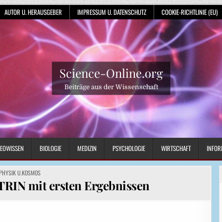
AUTOR U. HERAUSGEBER
IMPRESSUM U. DATENSCHUTZ
COOKIE-RICHTLINIE (EU)
Science-Online.org
Beiträge aus der Wissenschaft
EOWISSEN
BIOLOGIE
MEDIZIN
PSYCHOLOGIE
WIRTSCHAFT
INFOR
POSTED
PHYSIK U.KOSMOS
IN
RIN mit ersten Ergebnissen