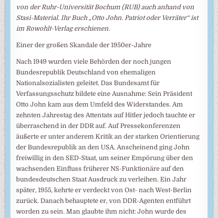
von der Ruhr-Universität Bochum (RUB) auch anhand von
Stasi-Material. Ihr Buch „Otto John. Patriot oder Verräter“ ist
im Rowohlt-Verlag erschienen.
Einer der großen Skandale der 1950er-Jahre
Nach 1949 wurden viele Behörden der noch jungen
Bundesrepublik Deutschland von ehemaligen
Nationalsozialisten geleitet. Das Bundesamt für
Verfassungsschutz bildete eine Ausnahme: Sein Präsident
Otto John kam aus dem Umfeld des Widerstandes. Am
zehnten Jahrestag des Attentats auf Hitler jedoch tauchte er
überraschend in der DDR auf. Auf Pressekonferenzen
äußerte er unter anderem Kritik an der starken Orientierung
der Bundesrepublik an den USA. Anscheinend ging John
freiwillig in den SED-Staat, um seiner Empörung über den
wachsenden Einfluss früherer NS-Funktionäre auf den
bundesdeutschen Staat Ausdruck zu verleihen. Ein Jahr
später, 1955, kehrte er verdeckt von Ost- nach West-Berlin
zurück. Danach behauptete er, von DDR-Agenten entführt
worden zu sein. Man glaubte ihm nicht: John wurde des