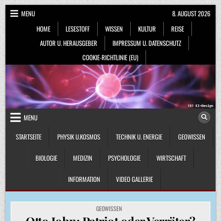
Skip
MENU
8. AUGUST 2026
to
HOME
LESESTOFF
WISSEN
KULTUR
REISE
content
AUTOR U. HERAUSGEBER
IMPRESSUM U. DATENSCHUTZ
COOKIE-RICHTLINIE (EU)
MENU
STARTSEITE
PHYSIK U.KOSMOS
TECHNIK U. ENERGIE
GEOWISSEN
BIOLOGIE
MEDIZIN
PSYCHOLOGIE
WIRTSCHAFT
INFORMATION
VIDEO GALLERIE
POSTED
GEOWISSEN
IN
Otto John: Patriot oder Verräter?