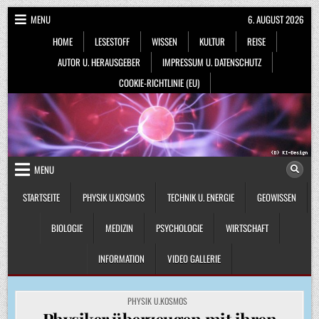
Skip
MENU
6. AUGUST 2026
to
HOME
LESESTOFF
WISSEN
KULTUR
REISE
content
AUTOR U. HERAUSGEBER
IMPRESSUM U. DATENSCHUTZ
COOKIE-RICHTLINIE (EU)
MENU
STARTSEITE
PHYSIK U.KOSMOS
TECHNIK U. ENERGIE
GEOWISSEN
BIOLOGIE
MEDIZIN
PSYCHOLOGIE
WIRTSCHAFT
INFORMATION
VIDEO GALLERIE
POSTED
PHYSIK U.KOSMOS
IN
Physiker überzeugen mit ihren