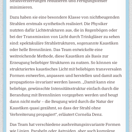
Strahlverzerrungen reduzieren und Fertigungsfehler
minimieren.
Dazu haben sie eine besondere Klasse von nichtbeugenden
Strahlen erstmals synthetisch realisiert. Die Physiker
nutzten dafür Lichtstrukturen aus, die in Regenbögen oder
bei der Transmission von Licht durch Trinkgläser zu sehen
sind: spektakuläre Strahlstrukturen, sogenannte Kaustiken
oder helle Brennlinien. Das Team entwickelte eine
weitreichende Methode, diese Kaustiken als Basis zur
Erzeugung beliebiger Strukturen zu nutzen. So können sie
strukturiertes kaustisches Licht mit beliebigen transversalen
Formen entwerfen, anpassen und herstellen und damit auch
propagations-invariant werden lassen. „Damit kann eine
beliebige, gewünschte Intensitätsstruktur einfach durch die
Berandung mit Brennlinien vorgegeben werden und beugt
dann nicht mehr – die Beugung wird durch die Natur der
Kaustiken quasi gezähmt, so dass der Strahl ohne
Verbreiterung propagiert“, erläutert Cornelia Denz.
Das Team hat verschiedene ausbreitungsinvariante Formen
wie Linien, Parabeln oder Astroiden, aber auch komplexe