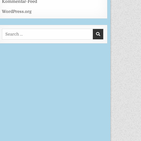
Kommentar-Feed
WordPress.org
Search
for: