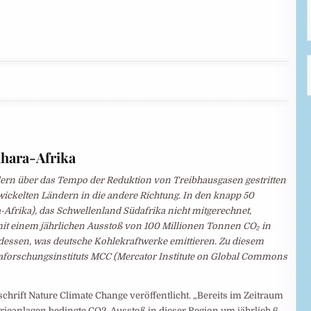
hara-Afrika
ern über das Tempo der Reduktion von Treibhausgasen gestritten
twickelten Ländern in die andere Richtung. In den knapp 50
-Afrika), das Schwellenland Südafrika nicht mitgerechnet,
it einem jährlichen Ausstoß von 100 Millionen Tonnen CO₂ in
t dessen, was deutsche Kohlekraftwerke emittieren. Zu diesem
aforschungsinstituts MCC (Mercator Institute on Global Commons
chrift Nature Climate Change veröffentlicht. „Bereits im Zeitraum
trieanlagen bedingte CO2-Ausstoß in dieser Region um jährlich 6