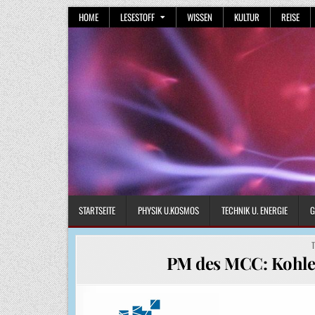
Skip
HOME
LESESTOFF
WISSEN
KULTUR
REISE
to
content
STARTSEITE
PHYSIK U.KOSMOS
TECHNIK U. ENERGIE
G
P
I
PM des MCC: Kohle