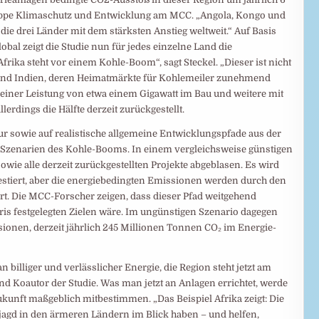
sgruppe Klimaschutz und Entwicklung am MCC. „Angola, Kongo und
e drei Länder mit dem stärksten Anstieg weltweit.“ Auf Basis
bal zeigt die Studie nun für jedes einzelne Land die
frika steht vor einem Kohle-Boom“, sagt Steckel. „Dieser ist nicht
 und Indien, deren Heimatmärkte für Kohlemeiler zunehmend
t einer Leistung von etwa einem Gigawatt im Bau und weitere mit
lerdings die Hälfte derzeit zurückgestellt.
ur sowie auf realistische allgemeine Entwicklungspfade aus der
i Szenarien des Kohle-Booms. In einem vergleichsweise günstigen
wie alle derzeit zurückgestellten Projekte abgeblasen. Es wird
estiert, aber die energiebedingten Emissionen werden durch den
rt. Die MCC-Forscher zeigen, dass dieser Pfad weitgehend
s festgelegten Zielen wäre. Im ungünstigen Szenario dagegen
sionen, derzeit jährlich 245 Millionen Tonnen CO₂ im Energie-
 billiger und verlässlicher Energie, die Region steht jetzt am
 Koautor der Studie. Was man jetzt an Anlagen errichtet, werde
unft maßgeblich mitbestimmen. „Das Beispiel Afrika zeigt: Die
ljagd in den ärmeren Ländern im Blick haben – und helfen,