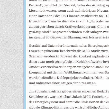
Prozent“, berichtet Jan Steckel, Leiter der Arbeit
Mosambik waren, wenn auch auf niedrigem Niveau, di
einer Datenbank des US-Finanzdienstleisters S&P Glo
Investitionspläne für die nahe Zukunft. „Subsahara-A
zuletzt getrieben durch Kraftwerksbauer aus China
gesättigt sind.“ Insgesamt befinden sich Anlagen mi
insgesamt 30 Gigawatt in Planung, von letzteren ist al
Gestützt auf Daten der Internationalen Energieagent
Forschungsliteratur beschreibt die MCC-Studie zwe
Szenario werden 70 Prozent der konkret geplanten so
dann zwar noch geringfügig in Kohlekraftwerke inv
Ausbau erneuerbarer Energien weitgehend stabilisie
kompatibel mit den im Weltklimaabkommen von Pari
werden sämtliche Kohleprojekte realisiert. Die Emis
und Industriesektor, steigen dann rasant an.
„In Subsahara-Afrika gibt es einen enormen Bedarf an
Scheideweg“, warnt Michael Jakob, MCC-Forscher und
das Energiesystem und damit die Emissionen der Zuk
globale Klimapolitik muss die wirtschaftliche Aufho