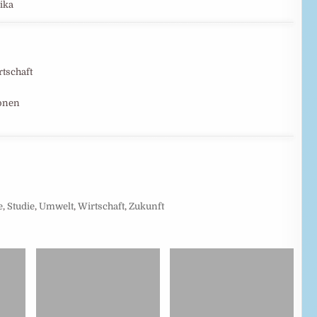
ika
rtschaft
ionen
e
,
Studie
,
Umwelt
,
Wirtschaft
,
Zukunft