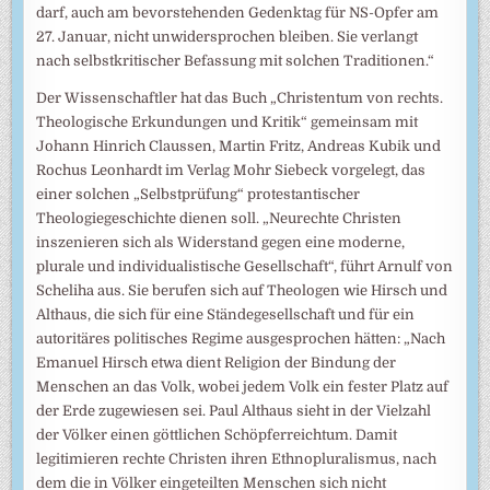
darf, auch am bevorstehenden Gedenktag für NS-Opfer am
27. Januar, nicht unwidersprochen bleiben. Sie verlangt
nach selbstkritischer Befassung mit solchen Traditionen.“
Der Wissenschaftler hat das Buch „Christentum von rechts.
Theologische Erkundungen und Kritik“ gemeinsam mit
Johann Hinrich Claussen, Martin Fritz, Andreas Kubik und
Rochus Leonhardt im Verlag Mohr Siebeck vorgelegt, das
einer solchen „Selbstprüfung“ protestantischer
Theologiegeschichte dienen soll. „Neurechte Christen
inszenieren sich als Widerstand gegen eine moderne,
plurale und individualistische Gesellschaft“, führt Arnulf von
Scheliha aus. Sie berufen sich auf Theologen wie Hirsch und
Althaus, die sich für eine Ständegesellschaft und für ein
autoritäres politisches Regime ausgesprochen hätten: „Nach
Emanuel Hirsch etwa dient Religion der Bindung der
Menschen an das Volk, wobei jedem Volk ein fester Platz auf
der Erde zugewiesen sei. Paul Althaus sieht in der Vielzahl
der Völker einen göttlichen Schöpferreichtum. Damit
legitimieren rechte Christen ihren Ethnopluralismus, nach
dem die in Völker eingeteilten Menschen sich nicht