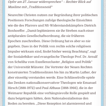
Opfer am 27. Januar widersprechen“ – Rechter Blick auf
Muslime mit „Traditionsneid“
Neurechte Christen nutzen zur Begründung ihrer politischen
Positionen Forschungen zufolge theologische Einsichten
wie die des Pfarrers und NS-Widerstandskämpfers Dietrich
Bonhoeffer. „Damit legitimieren sie ihr Streben nach einer
antipluralen Gesellschaftsordnung, die sie früheren
Epochen zuschreiben. Diese Ordnung hat es aber so nie
gegeben. Dass in der Politik von rechts solche religiösen
Impulse wirksam sind, findet bisher wenig Beachtung“, sagt
der Sozialethiker und evangelische Theologe Prof. Dr. Arnulf
von Scheliha vom Exzellenzcluster „Religion und Politik“
der Universität Münster. Die Vertreter der Neuen Rechten
konstruierten Traditionslinien bis hin zu Martin Luther, der
aber einseitig verstanden werde. Eine Schlüsselrolle spiele
das Denken nationalkonservativer Theologen wie Emanuel
Hirsch (1888-1972) und Paul Althaus (1888-1966), die in der
Weimarer Republik eine verhängnisvolle Rolle gespielt und
dazu beigetragen hätten, dem Nationalsozialismus den
Boden zu bereiten. „Diese Rezeption ist alarmierend und