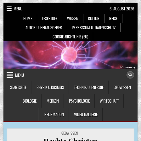
Skip
MENU
6. AUGUST 2026
to
HOME
LESESTOFF
WISSEN
KULTUR
REISE
content
AUTOR U. HERAUSGEBER
IMPRESSUM U. DATENSCHUTZ
COOKIE-RICHTLINIE (EU)
MENU
STARTSEITE
PHYSIK U.KOSMOS
TECHNIK U. ENERGIE
GEOWISSEN
BIOLOGIE
MEDIZIN
PSYCHOLOGIE
WIRTSCHAFT
INFORMATION
VIDEO GALLERIE
POSTED
GEOWISSEN
IN
Rechte Christen