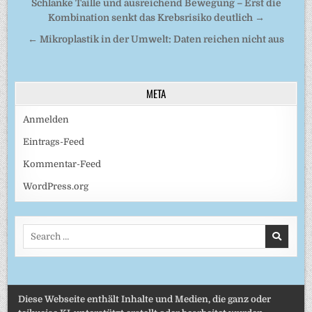
Beitragsnavigation
Schlanke Taille und ausreichend Bewegung – Erst die
Kombination senkt das Krebsrisiko deutlich →
← Mikroplastik in der Umwelt: Daten reichen nicht aus
META
Anmelden
Eintrags-Feed
Kommentar-Feed
WordPress.org
Search
for:
Diese Webseite enthält Inhalte und Medien, die ganz oder