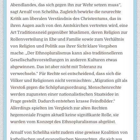
Abendlandes, das sich gegen ihn zur Wehr setzen muss“,
sagt Arnulf von Scheliha. Zugleich bewirke die neurechte
Kritik am liberalen Verständnis des Christentums, das in
ihren Augen auch von den Amtskirchen vertreten wird, eine
Art Traditionsneid gegenüber Muslimen, deren Religion zur
Rollenverteilung in Ehe und Familie sowie zum Verhältnis
von Religion und Politik aus ihrer Sicht klare Vorgaben
mache. „Der Ethnopluralismus kann also traditionelleren
Gesellschaftsvorstellungen in anderen Kulturen etwas
abgewinnen. Das ist aber nicht mit Toleranz zu
verwechseln.“ Für Rechte sei entscheidend, dass sich die
Völker und Religionen nicht vermischten: „Migration gilt als
Verstoß gegen die Schöpfungsordnung. Menschenrechte
werden zugunsten einer nationalistischen Staatsidee in
Frage gestellt. Dadurch entstehen krasse Feindbilder.“
Allerdings spielten im Vergleich zur alten Rechten
hegemoniale Fragen aktuell keine signifikante Rolle, sie
wurden vom Konzept des Ethnopluralismus abgelöst.
Arnulf von Scheliha sieht zudem eine gewisse Koalition von
katholischen und evangelischen Neurechten, die sich aus