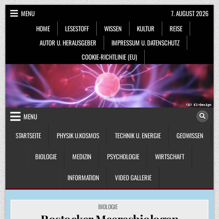
Skip
MENU
7. AUGUST 2026
to
HOME
LESESTOFF
WISSEN
KULTUR
REISE
content
AUTOR U. HERAUSGEBER
IMPRESSUM U. DATENSCHUTZ
COOKIE-RICHTLINIE (EU)
MENU
STARTSEITE
PHYSIK U.KOSMOS
TECHNIK U. ENERGIE
GEOWISSEN
BIOLOGIE
MEDIZIN
PSYCHOLOGIE
WIRTSCHAFT
INFORMATION
VIDEO GALLERIE
POSTED
BIOLOGIE
IN
Rostocker Meeresbiologen