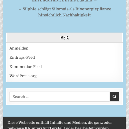
Beitragsnavigation
Ein Blick zurück in die Zukunft →
← Silphie schlägt Silomais als Bioenergiepflanze
hinsichtlich Nachhaltigkeit
META
Anmelden
Eintrags-Feed
Kommentar-Feed
WordPress.org
Search
for:
Diese Webseite enthält Inhalte und Medien, die ganz oder
teilweise KI-unterstützt erstellt oder bearbeitet wurden.