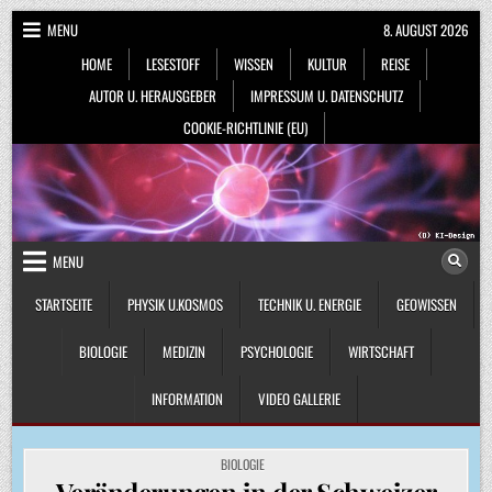
Skip
MENU
8. AUGUST 2026
to
HOME
LESESTOFF
WISSEN
KULTUR
REISE
content
AUTOR U. HERAUSGEBER
IMPRESSUM U. DATENSCHUTZ
COOKIE-RICHTLINIE (EU)
MENU
STARTSEITE
PHYSIK U.KOSMOS
TECHNIK U. ENERGIE
GEOWISSEN
BIOLOGIE
MEDIZIN
PSYCHOLOGIE
WIRTSCHAFT
INFORMATION
VIDEO GALLERIE
POSTED
BIOLOGIE
IN
Veränderungen in der Schweizer