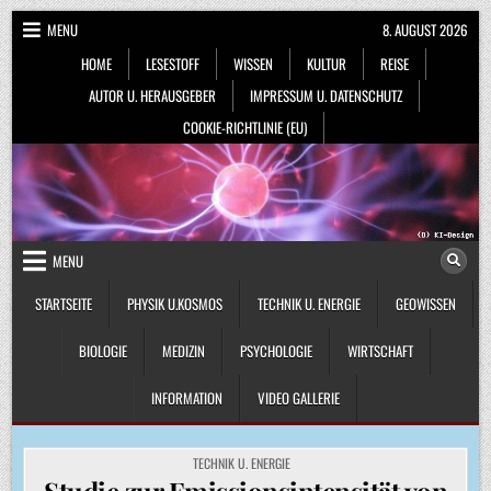
Skip
MENU
8. AUGUST 2026
to
HOME
LESESTOFF
WISSEN
KULTUR
REISE
content
AUTOR U. HERAUSGEBER
IMPRESSUM U. DATENSCHUTZ
COOKIE-RICHTLINIE (EU)
MENU
STARTSEITE
PHYSIK U.KOSMOS
TECHNIK U. ENERGIE
GEOWISSEN
BIOLOGIE
MEDIZIN
PSYCHOLOGIE
WIRTSCHAFT
INFORMATION
VIDEO GALLERIE
POSTED
TECHNIK U. ENERGIE
IN
Studie zur Emissionsintensität von