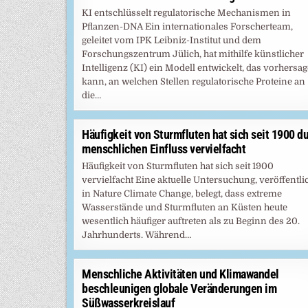
KI entschlüsselt regulatorische Mechanismen in
Pflanzen-DNA Ein internationales Forscherteam,
geleitet vom IPK Leibniz-Institut und dem
Forschungszentrum Jülich, hat mithilfe künstlicher
Intelligenz (KI) ein Modell entwickelt, das vorhersa
kann, an welchen Stellen regulatorische Proteine an
die…
Häufigkeit von Sturmfluten hat sich seit 1900 d
menschlichen Einfluss vervielfacht
Häufigkeit von Sturmfluten hat sich seit 1900
vervielfacht Eine aktuelle Untersuchung, veröffentli
in Nature Climate Change, belegt, dass extreme
Wasserstände und Sturmfluten an Küsten heute
wesentlich häufiger auftreten als zu Beginn des 20.
Jahrhunderts. Während…
Menschliche Aktivitäten und Klimawandel
beschleunigen globale Veränderungen im
Süßwasserkreislauf