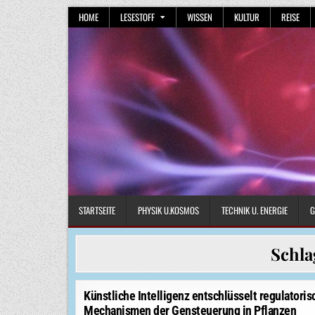
Skip
HOME
LESESTOFF
WISSEN
KULTUR
REISE
to
content
STARTSEITE
PHYSIK U.KOSMOS
TECHNIK U. ENERGIE
G
Schla
Künstliche Intelligenz entschlüsselt regulatoris
Mechanismen der Gensteuerung in Pflanzen