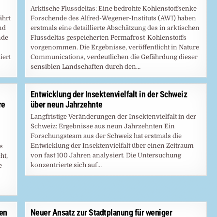
Arktische Flussdeltas: Eine bedrohte Kohlenstoffsenke
ährt
Forschende des Alfred-Wegener-Instituts (AWI) haben
nd
erstmals eine detaillierte Abschätzung des in arktischen
nde
Flussdeltas gespeicherten Permafrost-Kohlenstoffs
vorgenommen. Die Ergebnisse, veröffentlicht in Nature
iert
Communications, verdeutlichen die Gefährdung dieser
sensiblen Landschaften durch den…
Entwicklung der Insektenvielfalt in der Schweiz
re
über neun Jahrzehnte
Langfristige Veränderungen der Insektenvielfalt in der
Schweiz: Ergebnisse aus neun Jahrzehnten Ein
Forschungsteam aus der Schweiz hat erstmals die
Entwicklung der Insektenvielfalt über einen Zeitraum
s
von fast 100 Jahren analysiert. Die Untersuchung
ht,
konzentrierte sich auf…
e
en
Neuer Ansatz zur Stadtplanung für weniger