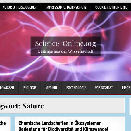
AUTOR U. HERAUSGEBER
IMPRESSUM U. DATENSCHUTZ
COOKIE-RICHTLINIE (EU)
Science-Online.org
Beiträge aus der Wissenschaft
EOWISSEN
BIOLOGIE
MEDIZIN
PSYCHOLOGIE
WIRTSCHAFT
INFOR
gwort:
Nature
che
Chemische Landschaften in Ökosystemen
Bedeutung für Biodiversität und Klimawandel