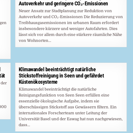
Autoverkehr und geringere CO₂-Emissionen
Neuer Ansatz zur Stadtplanung zur Reduktion von
Autoverkehr und CO₂-Emissionen Die Reduzierung von
ngen
Treibhausgasemissionen im urbanen Raum erfordert
insbesondere kürzere und weniger Autofahrten. Dies
lässt sich vor allem durch eine stärkere räumliche Nähe
von Wohnorten…
d
Klimawandel beeinträchtigt natürliche
tät
Stickstoffreinigung in Seen und gefährdet
Küstenökosysteme
 der
Klimawandel beeinträchtigt die natürliche
Reinigungsfunktion von Seen Seen erfüllen eine
essenzielle ökologische Aufgabe, indem sie
.000
überschüssigen Stickstoff aus Gewässern filtern. Ein
internationales Forscherteam unter Leitung der
Universität Basel und der Eawag hat nun nachgewiesen,
dass…