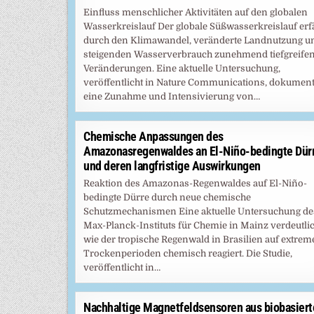
Einfluss menschlicher Aktivitäten auf den globalen
Wasserkreislauf Der globale Süßwasserkreislauf erf
durch den Klimawandel, veränderte Landnutzung u
steigenden Wasserverbrauch zunehmend tiefgreife
Veränderungen. Eine aktuelle Untersuchung,
veröffentlicht in Nature Communications, dokument
eine Zunahme und Intensivierung von…
Chemische Anpassungen des
Amazonasregenwaldes an El-Niño-bedingte Dür
und deren langfristige Auswirkungen
Reaktion des Amazonas-Regenwaldes auf El-Niño-
bedingte Dürre durch neue chemische
Schutzmechanismen Eine aktuelle Untersuchung de
Max-Planck-Instituts für Chemie in Mainz verdeutlic
wie der tropische Regenwald in Brasilien auf extrem
Trockenperioden chemisch reagiert. Die Studie,
veröffentlicht in…
Nachhaltige Magnetfeldsensoren aus biobasiert