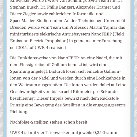
Entwickelt wurde UWE-4 von Schillings JMU-Team mit Dr.
Stephan Busch, Dr. Philip Bangert, Alexander Kramer und
Dieter Ziegler sowie zahlreichen Informatik- und
SpaceMaster-Studierenden. An der Technischen Universität
Dresden wurde vom Team um Professor Martin Tajmar das
miniaturisierte elektrische Antriebsystem NanoFEEP (Field
Emission Electric Propulsion) in gemeinsamer Forschung
seit 2015 auf UWE-4 realisiert.
Die Funktionsweise von NanoFEEP: An eine Nadel, die mit
dem Flüssigtreibstoff Gallium benetzt ist, wird eine
Spannung angelegt. Dadurch lösen sich einzelne Gallium-
Ionen von der Nadel und werden durch eine Lochkathode in
den Weltraum ausgestoßen. Die Ionen werden dabei auf eine
Geschwindigkeit von bis zu acht Kilometer pro Sekunde
beschleunigt. Dieser Impuls bewirkt nach dem Rückstoß-
Prinzip eine Bewegung des Satelliten in die entgegengesetzte
Richtung.
Nachfolge-Satelliten stehen schon bereit
UWE 4 ist mit vier Triebwerken mit jeweils 0,25 Gramm