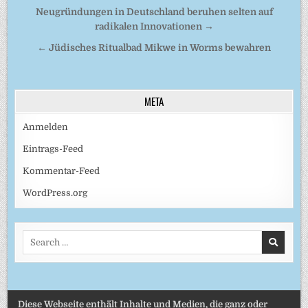
Beitragsnavigation
Neugründungen in Deutschland beruhen selten auf
radikalen Innovationen →
← Jüdisches Ritualbad Mikwe in Worms bewahren
META
Anmelden
Eintrags-Feed
Kommentar-Feed
WordPress.org
Search
for:
Diese Webseite enthält Inhalte und Medien, die ganz oder