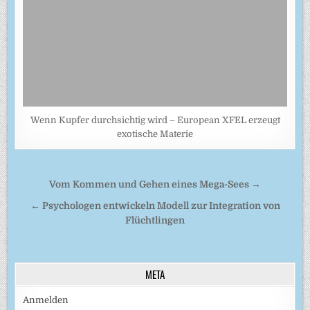
Wenn Kupfer durchsichtig wird – European XFEL erzeugt
exotische Materie
Beitragsnavigation
Vom Kommen und Gehen eines Mega-Sees →
← Psychologen entwickeln Modell zur Integration von
Flüchtlingen
META
Anmelden