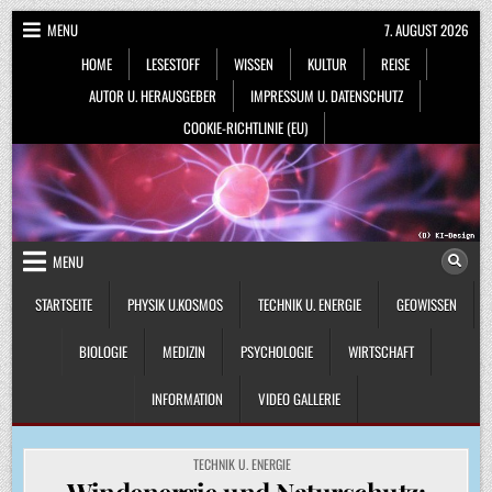
Skip
MENU
7. AUGUST 2026
to
HOME
LESESTOFF
WISSEN
KULTUR
REISE
content
AUTOR U. HERAUSGEBER
IMPRESSUM U. DATENSCHUTZ
COOKIE-RICHTLINIE (EU)
MENU
STARTSEITE
PHYSIK U.KOSMOS
TECHNIK U. ENERGIE
GEOWISSEN
BIOLOGIE
MEDIZIN
PSYCHOLOGIE
WIRTSCHAFT
INFORMATION
VIDEO GALLERIE
POSTED
TECHNIK U. ENERGIE
IN
Windenergie und Naturschutz: