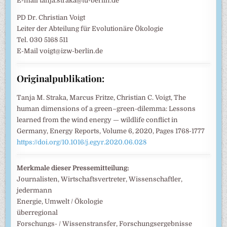
E-mail tanja.straka@tu-berlin.de
PD Dr. Christian Voigt
Leiter der Abteilung für Evolutionäre Ökologie
Tel. 030 5168 511
E-Mail voigt@izw-berlin.de
Originalpublikation:
Tanja M. Straka, Marcus Fritze, Christian C. Voigt, The
human dimensions of a green–green-dilemma: Lessons
learned from the wind energy — wildlife conflict in
Germany, Energy Reports, Volume 6, 2020, Pages 1768-1777
https://doi.org/10.1016/j.egyr.2020.06.028
Merkmale dieser Pressemitteilung:
Journalisten, Wirtschaftsvertreter, Wissenschaftler,
jedermann
Energie, Umwelt / Ökologie
überregional
Forschungs- / Wissenstransfer, Forschungsergebnisse