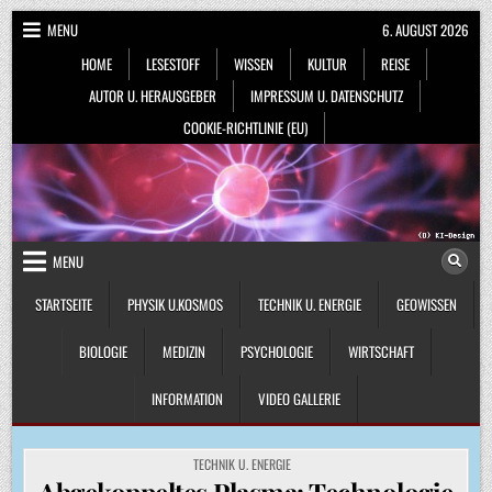
Skip
MENU
6. AUGUST 2026
to
HOME
LESESTOFF
WISSEN
KULTUR
REISE
content
AUTOR U. HERAUSGEBER
IMPRESSUM U. DATENSCHUTZ
COOKIE-RICHTLINIE (EU)
MENU
STARTSEITE
PHYSIK U.KOSMOS
TECHNIK U. ENERGIE
GEOWISSEN
BIOLOGIE
MEDIZIN
PSYCHOLOGIE
WIRTSCHAFT
INFORMATION
VIDEO GALLERIE
POSTED
TECHNIK U. ENERGIE
IN
Abgekoppeltes Plasma: Technologie