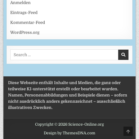
Anmelden
Eintrags-Feed
Kommentar-Feed
WordPress.org
Search
for:
Diese Webseite enthält Inhalte und Medien, die ganz oder
teilweise KI-unterstützt erstellt oder bearbeitet wurden.
Namen, Personenabbildungen und Beispiele dienen – sofern
nicht ausdrücklich anders gekennzeichnet – ausschließlich
illustrativen Zwecken.
Copyright © 2026 Science-Online.org
SCRO
Design by ThemesDNA.com
TO