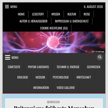
Skip
MENU
6. AUGUST 2026
to
HOME
LESESTOFF
WISSEN
KULTUR
REISE
content
AUTOR U. HERAUSGEBER
IMPRESSUM U. DATENSCHUTZ
COOKIE-RICHTLINIE (EU)
MENU
STARTSEITE
PHYSIK U.KOSMOS
TECHNIK U. ENERGIE
GEOWISSEN
BIOLOGIE
MEDIZIN
PSYCHOLOGIE
WIRTSCHAFT
INFORMATION
VIDEO GALLERIE
POSTED
GEOWISSEN
IN
Britanniens früheste Menschen