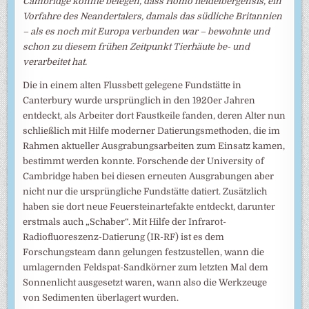
Cambridge konnte belegen, dass Homo heidelbergensis, ein
Vorfahre des Neandertalers, damals das südliche Britannien
– als es noch mit Europa verbunden war – bewohnte und
schon zu diesem frühen Zeitpunkt Tierhäute be- und
verarbeitet hat.
Die in einem alten Flussbett gelegene Fundstätte in
Canterbury wurde ursprünglich in den 1920er Jahren
entdeckt, als Arbeiter dort Faustkeile fanden, deren Alter nun
schließlich mit Hilfe moderner Datierungsmethoden, die im
Rahmen aktueller Ausgrabungsarbeiten zum Einsatz kamen,
bestimmt werden konnte. Forschende der University of
Cambridge haben bei diesen erneuten Ausgrabungen aber
nicht nur die ursprüngliche Fundstätte datiert. Zusätzlich
haben sie dort neue Feuersteinartefakte entdeckt, darunter
erstmals auch „Schaber“. Mit Hilfe der Infrarot-
Radiofluoreszenz-Datierung (IR-RF) ist es dem
Forschungsteam dann gelungen festzustellen, wann die
umlagernden Feldspat-Sandkörner zum letzten Mal dem
Sonnenlicht ausgesetzt waren, wann also die Werkzeuge
von Sedimenten überlagert wurden.