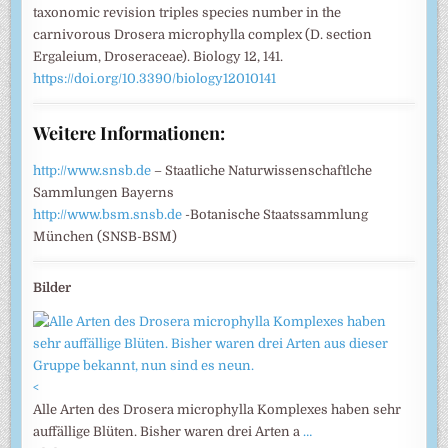
taxonomic revision triples species number in the
carnivorous Drosera microphylla complex (D. section
Ergaleium, Droseraceae). Biology 12, 141.
https://doi.org/10.3390/biology12010141
Weitere Informationen:
http://www.snsb.de
– Staatliche Naturwissenschaftlche
Sammlungen Bayerns
http://www.bsm.snsb.de
-Botanische Staatssammlung
München (SNSB-BSM)
Bilder
<
Alle Arten des Drosera microphylla Komplexes haben sehr
auffällige Blüten. Bisher waren drei Arten a
…