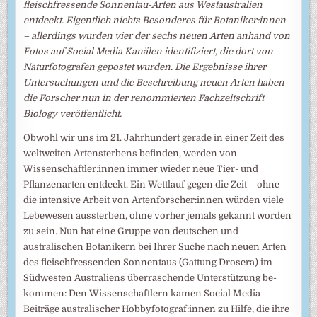
fleischfressende Sonnentau-Arten aus Westaustralien
entdeckt. Eigentlich nichts Besonderes für Botaniker:innen
– allerdings wurden vier der sechs neuen Arten anhand von
Fotos auf Social Media Kanälen identifiziert, die dort von
Naturfotografen gepostet wurden. Die Ergebnisse ihrer
Untersuchungen und die Beschreibung neuen Arten haben
die Forscher nun in der renommierten Fachzeitschrift
Biology veröffentlicht.
Obwohl wir uns im 21. Jahrhundert gerade in einer Zeit des
weltweiten Artensterbens befinden, werden von
Wissenschaftler:innen immer wieder neue Tier- und
Pflanzenarten entdeckt. Ein Wettlauf gegen die Zeit – ohne
die intensive Arbeit von Artenforscher:innen würden viele
Lebewesen aussterben, ohne vorher jemals gekannt worden
zu sein. Nun hat eine Gruppe von deutschen und
australischen Botanikern bei Ihrer Suche nach neuen Arten
des fleischfressenden Sonnentaus (Gattung Drosera) im
Südwesten Australiens überraschende Unterstützung be-
kommen: Den Wissenschaftlern kamen Social Media
Beiträge australischer Hobbyfotograf:innen zu Hilfe, die ihre