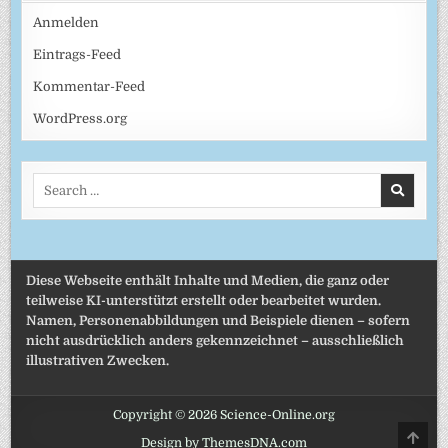
Anmelden
Eintrags-Feed
Kommentar-Feed
WordPress.org
Search
for:
Diese Webseite enthält Inhalte und Medien, die ganz oder
teilweise KI-unterstützt erstellt oder bearbeitet wurden.
Namen, Personenabbildungen und Beispiele dienen – sofern
nicht ausdrücklich anders gekennzeichnet – ausschließlich
illustrativen Zwecken.
Copyright © 2026 Science-Online.org
SCRO
Design by ThemesDNA.com