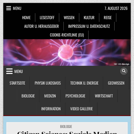
Skip
MENU
7. AUGUST 2026
to
HOME
LESESTOFF
WISSEN
KULTUR
REISE
content
AUTOR U. HERAUSGEBER
IMPRESSUM U. DATENSCHUTZ
COOKIE-RICHTLINIE (EU)
MENU
STARTSEITE
PHYSIK U.KOSMOS
TECHNIK U. ENERGIE
GEOWISSEN
BIOLOGIE
MEDIZIN
PSYCHOLOGIE
WIRTSCHAFT
INFORMATION
VIDEO GALLERIE
POSTED
BIOLOGIE
IN
Citizen Science: Soziale Medien