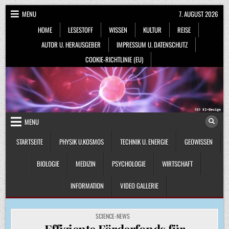
Skip
MENU
7. AUGUST 2026
to
HOME
LESESTOFF
WISSEN
KULTUR
REISE
content
AUTOR U. HERAUSGEBER
IMPRESSUM U. DATENSCHUTZ
COOKIE-RICHTLINIE (EU)
MENU
STARTSEITE
PHYSIK U.KOSMOS
TECHNIK U. ENERGIE
GEOWISSEN
BIOLOGIE
MEDIZIN
PSYCHOLOGIE
WIRTSCHAFT
INFORMATION
VIDEO GALLERIE
POSTED
SCIENCE-NEWS
IN
Effiziente Förderfonds für