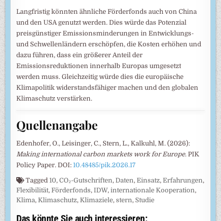
Langfristig könnten ähnliche Förderfonds auch von China
und den USA genutzt werden. Dies würde das Potenzial
preisgünstiger Emissionsminderungen in Entwicklungs-
und Schwellenländern erschöpfen, die Kosten erhöhen und
dazu führen, dass ein größerer Anteil der
Emissionsreduktionen innerhalb Europas umgesetzt
werden muss. Gleichzeitig würde dies die europäische
Klimapolitik widerstandsfähiger machen und den globalen
Klimaschutz verstärken.
Quellenangabe
Edenhofer, O., Leisinger, C., Stern, L., Kalkuhl, M. (2026):
Making international carbon markets work for Europe
. PIK
Policy Paper. DOI:
10.48485/pik.2026.17
Tagged
10
,
CO₂-Gutschriften
,
Daten
,
Einsatz
,
Erfahrungen
,
Flexibilität
,
Förderfonds
,
IDW
,
internationale Kooperation
,
Klima
,
Klimaschutz
,
Klimaziele
,
stern
,
Studie
Das könnte Sie auch interessieren: