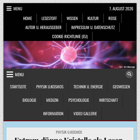
Skip
MENU
7. AUGUST 2026
to
HOME
LESESTOFF
WISSEN
KULTUR
REISE
content
AUTOR U. HERAUSGEBER
IMPRESSUM U. DATENSCHUTZ
COOKIE-RICHTLINIE (EU)
MENU
STARTSEITE
PHYSIK U.KOSMOS
TECHNIK U. ENERGIE
GEOWISSEN
BIOLOGIE
MEDIZIN
PSYCHOLOGIE
WIRTSCHAFT
INFORMATION
VIDEO GALLERIE
POSTED
PHYSIK U.KOSMOS
IN
Extrem dünne Kristalle als Laser-