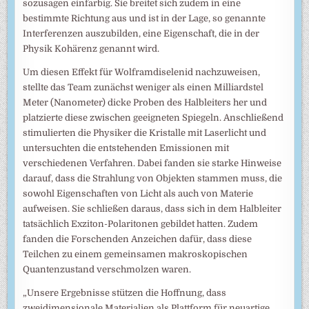
sozusagen einfarbig. Sie breitet sich zudem in eine
bestimmte Richtung aus und ist in der Lage, so genannte
Interferenzen auszubilden, eine Eigenschaft, die in der
Physik Kohärenz genannt wird.
Um diesen Effekt für Wolframdiselenid nachzuweisen,
stellte das Team zunächst weniger als einen Milliardstel
Meter (Nanometer) dicke Proben des Halbleiters her und
platzierte diese zwischen geeigneten Spiegeln. Anschließend
stimulierten die Physiker die Kristalle mit Laserlicht und
untersuchten die entstehenden Emissionen mit
verschiedenen Verfahren. Dabei fanden sie starke Hinweise
darauf, dass die Strahlung von Objekten stammen muss, die
sowohl Eigenschaften von Licht als auch von Materie
aufweisen. Sie schließen daraus, dass sich in dem Halbleiter
tatsächlich Exziton-Polaritonen gebildet hatten. Zudem
fanden die Forschenden Anzeichen dafür, dass diese
Teilchen zu einem gemeinsamen makroskopischen
Quantenzustand verschmolzen waren.
„Unsere Ergebnisse stützen die Hoffnung, dass
zweidimensionale Materialien als Plattform für neuartige