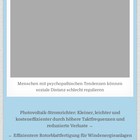
Menschen mit psychopathischen Tendenzen können
soziale Distanz schlecht regulieren
Beitragsnavigation
Photovoltaik-Stromrichter: Kleiner, leichter und
kosteneffizienter durch höhere Taktfrequenzen und
reduzierte Verluste →
← Effizientere Rotorblattfertigung für Windenergieanlagen