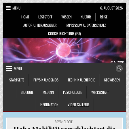
Skip
MENU
6. AUGUST 2026
to
HOME
LESESTOFF
WISSEN
KULTUR
REISE
content
AUTOR U. HERAUSGEBER
IMPRESSUM U. DATENSCHUTZ
COOKIE-RICHTLINIE (EU)
MENU
STARTSEITE
PHYSIK U.KOSMOS
TECHNIK U. ENERGIE
GEOWISSEN
BIOLOGIE
MEDIZIN
PSYCHOLOGIE
WIRTSCHAFT
INFORMATION
VIDEO GALLERIE
POSTED
PSYCHOLOGIE
IN
Hohe Mobilität verschlechtert die