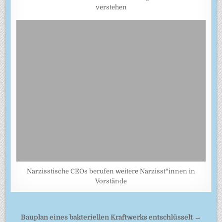
verstehen
Narzisstische CEOs berufen weitere Narzisst*innen in
Vorstände
Beitragsnavigation
Bauplan eines bakteriellen Kraftwerks entschlüsselt →