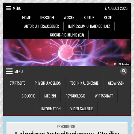
Skip
MENU
7. AUGUST 2026
to
HOME
LESESTOFF
WISSEN
KULTUR
REISE
content
AUTOR U. HERAUSGEBER
IMPRESSUM U. DATENSCHUTZ
COOKIE-RICHTLINIE (EU)
MENU
STARTSEITE
PHYSIK U.KOSMOS
TECHNIK U. ENERGIE
GEOWISSEN
BIOLOGIE
MEDIZIN
PSYCHOLOGIE
WIRTSCHAFT
INFORMATION
VIDEO GALLERIE
POSTED
PSYCHOLOGIE
IN
Leipziger Autoritarismus-Studie: