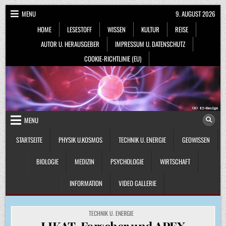
Skip
MENU
9. AUGUST 2026
to
HOME
LESESTOFF
WISSEN
KULTUR
REISE
content
AUTOR U. HERAUSGEBER
IMPRESSUM U. DATENSCHUTZ
COOKIE-RICHTLINIE (EU)
MENU
STARTSEITE
PHYSIK U.KOSMOS
TECHNIK U. ENERGIE
GEOWISSEN
BIOLOGIE
MEDIZIN
PSYCHOLOGIE
WIRTSCHAFT
INFORMATION
VIDEO GALLERIE
POSTED
TECHNIK U. ENERGIE
IN
LIKAT-Forscher und APEX