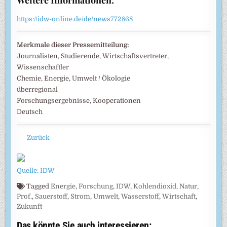
Weitere Informationen:
https://idw-online.de/de/news772868
Merkmale dieser Pressemitteilung:
Journalisten, Studierende, Wirtschaftsvertreter,
Wissenschaftler
Chemie, Energie, Umwelt / Ökologie
überregional
Forschungsergebnisse, Kooperationen
Deutsch
Zurück
Quelle: IDW
Tagged
Energie
,
Forschung
,
IDW
,
Kohlendioxid
,
Natur
,
Prof.
,
Sauerstoff
,
Strom
,
Umwelt
,
Wasserstoff
,
Wirtschaft
,
Zukunft
Das könnte Sie auch interessieren: