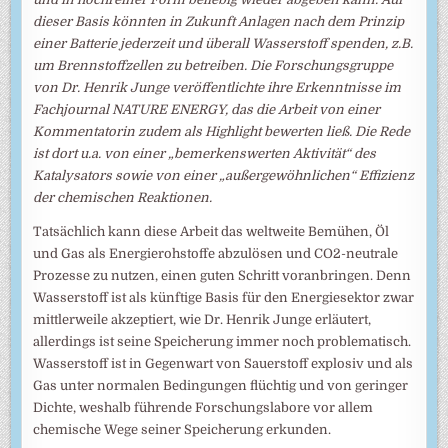
dieser Basis könnten in Zukunft Anlagen nach dem Prinzip
einer Batterie jederzeit und überall Wasserstoff spenden, z.B.
um Brennstoffzellen zu betreiben. Die Forschungsgruppe
von Dr. Henrik Junge veröffentlichte ihre Erkenntnisse im
Fachjournal NATURE ENERGY, das die Arbeit von einer
Kommentatorin zudem als Highlight bewerten ließ. Die Rede
ist dort u.a. von einer „bemerkenswerten Aktivität“ des
Katalysators sowie von einer „außergewöhnlichen“ Effizienz
der chemischen Reaktionen.
Tatsächlich kann diese Arbeit das weltweite Bemühen, Öl
und Gas als Energierohstoffe abzulösen und CO2-neutrale
Prozesse zu nutzen, einen guten Schritt voranbringen. Denn
Wasserstoff ist als künftige Basis für den Energiesektor zwar
mittlerweile akzeptiert, wie Dr. Henrik Junge erläutert,
allerdings ist seine Speicherung immer noch problematisch.
Wasserstoff ist in Gegenwart von Sauerstoff explosiv und als
Gas unter normalen Bedingungen flüchtig und von geringer
Dichte, weshalb führende Forschungslabore vor allem
chemische Wege seiner Speicherung erkunden.