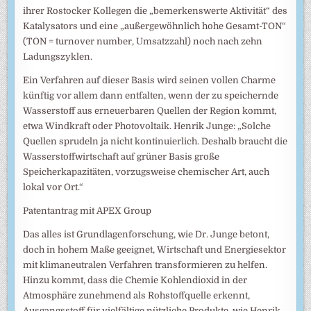
ihrer Rostocker Kollegen die „bemerkenswerte Aktivität“ des
Katalysators und eine „außergewöhnlich hohe Gesamt-TON“
(TON = turnover number, Umsatzzahl) noch nach zehn
Ladungszyklen.
Ein Verfahren auf dieser Basis wird seinen vollen Charme
künftig vor allem dann entfalten, wenn der zu speichernde
Wasserstoff aus erneuerbaren Quellen der Region kommt,
etwa Windkraft oder Photovoltaik. Henrik Junge: „Solche
Quellen sprudeln ja nicht kontinuierlich. Deshalb braucht die
Wasserstoffwirtschaft auf grüner Basis große
Speicherkapazitäten, vorzugsweise chemischer Art, auch
lokal vor Ort.“
Patentantrag mit APEX Group
Das alles ist Grundlagenforschung, wie Dr. Junge betont,
doch in hohem Maße geeignet, Wirtschaft und Energiesektor
mit klimaneutralen Verfahren transformieren zu helfen.
Hinzu kommt, dass die Chemie Kohlendioxid in der
Atmosphäre zunehmend als Rohstoffquelle erkennt,
Ausgangsstoff für vielfältige nützliche Produkte, wie Henrik