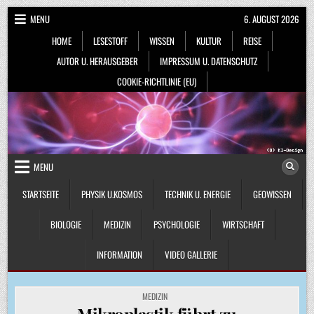
Skip
MENU
6. AUGUST 2026
to
HOME
LESESTOFF
WISSEN
KULTUR
REISE
content
AUTOR U. HERAUSGEBER
IMPRESSUM U. DATENSCHUTZ
COOKIE-RICHTLINIE (EU)
MENU
STARTSEITE
PHYSIK U.KOSMOS
TECHNIK U. ENERGIE
GEOWISSEN
BIOLOGIE
MEDIZIN
PSYCHOLOGIE
WIRTSCHAFT
INFORMATION
VIDEO GALLERIE
POSTED
MEDIZIN
IN
Mikroplastik führt zu