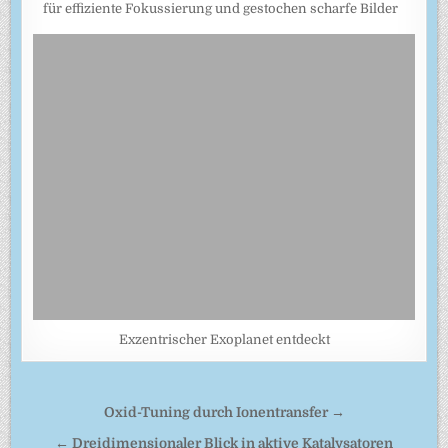
für effiziente Fokussierung und gestochen scharfe Bilder
Exzentrischer Exoplanet entdeckt
Beitragsnavigation
Oxid-Tuning durch Ionentransfer →
← Dreidimensionaler Blick in aktive Katalysatoren