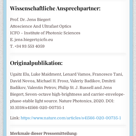
Wissenschaftliche Ansprechpartner:
Prof. Dr. Jens Biegert
Attoscience And Ultrafast Optics
ICFO – Institute of Photonic Sciences
E. jens.biegert@icfo.eu
T. +34 93 553 4059
Originalpublikation:
Ugaitz Elu, Luke Maidment, Lenard Vamos, Francesco Tani,
David Novoa, Michael H. Frosz, Valeriy Badikov, Dmitrii
Badikov, Valentin Petrov, Philip St. J. Russell and Jens
Biegert, Seven-octave high-brightness and carrier-envelope-
phase-stable light source. Nature Photonics, 2020. DOI:
10.1038/s41566-020-00735-1
Link:
https://www.nature.com/articles/s41566-020-00735-1
Merkmale dieser Pressemitteilung: