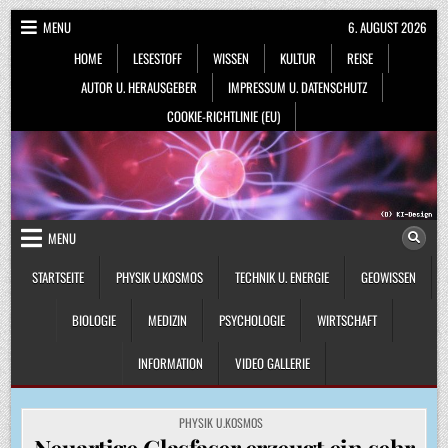
Skip
MENU
6. AUGUST 2026
to
HOME
LESESTOFF
WISSEN
KULTUR
REISE
content
AUTOR U. HERAUSGEBER
IMPRESSUM U. DATENSCHUTZ
COOKIE-RICHTLINIE (EU)
MENU
STARTSEITE
PHYSIK U.KOSMOS
TECHNIK U. ENERGIE
GEOWISSEN
BIOLOGIE
MEDIZIN
PSYCHOLOGIE
WIRTSCHAFT
INFORMATION
VIDEO GALLERIE
POSTED
PHYSIK U.KOSMOS
IN
Neuartige Glasfaser erzeugt ein sehr