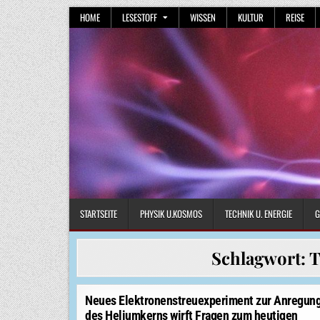
Skip
HOME
LESESTOFF
WISSEN
KULTUR
REISE
to
content
STARTSEITE
PHYSIK U.KOSMOS
TECHNIK U. ENERGIE
G
Schlagwort:
T
Neues Elektronenstreuexperiment zur Anregun
des Heliumkerns wirft Fragen zum heutigen