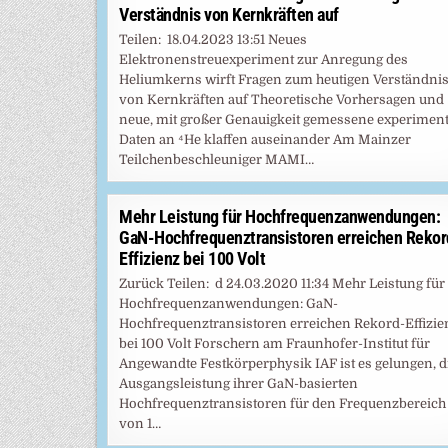
Verständnis von Kernkräften auf
Teilen: 18.04.2023 13:51 Neues
Elektronenstreuexperiment zur Anregung des
Heliumkerns wirft Fragen zum heutigen Verständni
von Kernkräften auf Theoretische Vorhersagen und
neue, mit großer Genauigkeit gemessene experiment
Daten an ⁴He klaffen auseinander Am Mainzer
Teilchenbeschleuniger MAMI…
Mehr Leistung für Hochfrequenzanwendungen:
GaN-Hochfrequenztransistoren erreichen Rekor
Effizienz bei 100 Volt
Zurück Teilen: d 24.03.2020 11:34 Mehr Leistung für
Hochfrequenzanwendungen: GaN-
Hochfrequenztransistoren erreichen Rekord-Effizie
bei 100 Volt Forschern am Fraunhofer-Institut für
Angewandte Festkörperphysik IAF ist es gelungen, d
Ausgangsleistung ihrer GaN-basierten
Hochfrequenztransistoren für den Frequenzbereich
von 1…