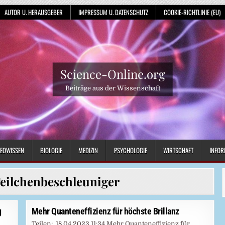
AUTOR U. HERAUSGEBER
IMPRESSUM U. DATENSCHUTZ
COOKIE-RICHTLINIE (EU)
Science-Online.org
Beiträge aus der Wissenschaft
EOWISSEN
BIOLOGIE
MEDIZIN
PSYCHOLOGIE
WIRTSCHAFT
INFOR
eilchenbeschleuniger
g
Mehr Quanteneffizienz für höchste Brillanz
Teilen: 18.04.2023 11:34 Mehr Quanteneffizienz für