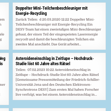
Doppelter Mini-Teilchenbeschleuniger mit
Energie-Recycling
nem
Zurück Teilen: d 20.03.2020 12:22 Doppelter Mini-
n
Teilchenbeschleuniger mit Energie-Recycling Ein
DESY-Team hat einen zweistufigen Mini-Beschleuniger
ele
gebaut, der einen Teil der eingespeisten Laserenergie
ng
recycelt und damit die beschleunigten Teilchen ein
zweites Mal anschiebt. Das Gerät arbeitet…
Weg
Asteroideneinschlag in Zeitlupe – Hochdruck-
is
Studie löst 60 Jahre altes Rätsel
Teilen: 07.02.2023 10:22 Asteroideneinschlag in
Zeitlupe – Hochdruck-Studie löst 60 Jahre altes Rätsel
[Gemeinsame Pressemitteilung der Friedrich-Schiller-
ymer
Universität Jena und des Deutschen Elektronen-
Synchrotrons DESY] Zum ersten Mal haben Forscher
t
live verfolgt, was bei einem Asteroideneinschlag in…