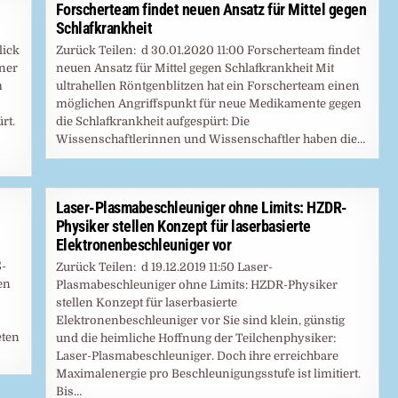
Forscherteam findet neuen Ansatz für Mittel gegen
Schlafkrankheit
lick
Zurück Teilen: d 30.01.2020 11:00 Forscherteam findet
iner
neuen Ansatz für Mittel gegen Schlafkrankheit Mit
m
ultrahellen Röntgenblitzen hat ein Forscherteam einen
möglichen Angriffspunkt für neue Medikamente gegen
rt.
die Schlafkrankheit aufgespürt: Die
Wissenschaftlerinnen und Wissenschaftler haben die…
Laser-Plasmabeschleuniger ohne Limits: HZDR-
Physiker stellen Konzept für laserbasierte
Elektronenbeschleuniger vor
S-
Zurück Teilen: d 19.12.2019 11:50 Laser-
en
Plasmabeschleuniger ohne Limits: HZDR-Physiker
stellen Konzept für laserbasierte
Elektronenbeschleuniger vor Sie sind klein, günstig
eten
und die heimliche Hoffnung der Teilchenphysiker:
Laser-Plasmabeschleuniger. Doch ihre erreichbare
Maximalenergie pro Beschleunigungsstufe ist limitiert.
Bis…