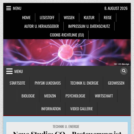
Skip
MENU
8. AUGUST 2026
to
HOME
LESESTOFF
WISSEN
KULTUR
REISE
content
AUTOR U. HERAUSGEBER
IMPRESSUM U. DATENSCHUTZ
COOKIE-RICHTLINIE (EU)
MENU
STARTSEITE
PHYSIK U.KOSMOS
TECHNIK U. ENERGIE
GEOWISSEN
BIOLOGIE
MEDIZIN
PSYCHOLOGIE
WIRTSCHAFT
INFORMATION
VIDEO GALLERIE
POSTED
TECHNIK U. ENERGIE
IN
Neue Studie: CO₂-Besteuerung ist