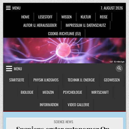
Skip
MENU
7. AUGUST 2026
to
HOME
LESESTOFF
WISSEN
KULTUR
REISE
content
AUTOR U. HERAUSGEBER
IMPRESSUM U. DATENSCHUTZ
COOKIE-RICHTLINIE (EU)
MENU
STARTSEITE
PHYSIK U.KOSMOS
TECHNIK U. ENERGIE
GEOWISSEN
BIOLOGIE
MEDIZIN
PSYCHOLOGIE
WIRTSCHAFT
INFORMATION
VIDEO GALLERIE
POSTED
SCIENCE-NEWS
IN
Spaniens erster autonomer On-