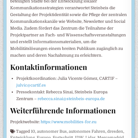
beteiligten Städte bei der Entwicklung lokaler
Kommunikationsstrategien verantwortet Steinbeis die
Gestaltung der Projektidentität sowie die Pflege der zentralen
Kommunikationskanäle wie Website, Newsletter und Social
Media. Zudem fördert das Zentrum die Teilnahme der
Projektpartner an Fach- und Wissenschaftsveranstaltungen
und erstellt Informationsmaterialien, um die
Mobilitätslösungen einem breiten Publikum zugänglich zu
machen und deren Nachahmung zu erleichtern.
Kontaktinformationen
Projektkoordination: Julia Vicente Gómez, CARTIF –
julvic@cartif.es
Pressekontakt: Rebecca Sinai, Steinbeis Europa
Zentrum –
rebecca.sinai@steinbeis-europa.de
Weiterführende Informationen
Projektwebsite:
https://www.mobilities-for.eu
Tagged
10
,
autonomer Bus
,
autonomes Fahren
,
dresden
,
Entwicklung
,
Europa
,
Fortschritt
,
IDW
,
Lidar
,
Mercamadrid
,