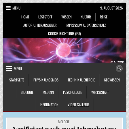
Skip
MENU
9. AUGUST 2026
to
HOME
LESESTOFF
WISSEN
KULTUR
REISE
content
AUTOR U. HERAUSGEBER
IMPRESSUM U. DATENSCHUTZ
COOKIE-RICHTLINIE (EU)
MENU
STARTSEITE
PHYSIK U.KOSMOS
TECHNIK U. ENERGIE
GEOWISSEN
BIOLOGIE
MEDIZIN
PSYCHOLOGIE
WIRTSCHAFT
INFORMATION
VIDEO GALLERIE
POSTED
BIOLOGIE
IN
Verifiziert nach zwei Jahrzehnten: