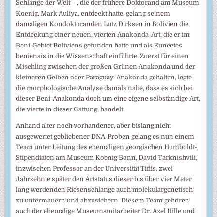
Schlange der Welt – , die der frühere Doktorand am Museum
Koenig, Mark Auliya, entdeckt hatte, gelang seinem
damaligen Kondoktoranden Lutz Dirksen in Bolivien die
Entdeckung einer neuen, vierten Anakonda-Art, die er im
Beni-Gebiet Boliviens gefunden hatte und als Eunectes
beniensis in die Wissenschaft einführte. Zuerst für einen
Mischling zwischen der großen Grünen Anakonda und der
kleineren Gelben oder Paraguay-Anakonda gehalten, legte
die morphologische Analyse damals nahe, dass es sich bei
dieser Beni-Anakonda doch um eine eigene selbständige Art,
die vierte in dieser Gattung, handelt.
Anhand alter noch vorhandener, aber bislang nicht
ausgewertet gebliebener DNA-Proben gelang es nun einem
Team unter Leitung des ehemaligen georgischen Humboldt-
Stipendiaten am Museum Koenig Bonn, David Tarknishvili,
inzwischen Professor an der Universität Tiflis, zwei
Jahrzehnte später den Artstatus dieser bis über vier Meter
lang werdenden Riesenschlange auch molekulargenetisch
zu untermauern und abzusichern. Diesem Team gehören
auch der ehemalige Museumsmitarbeiter Dr. Axel Hille und