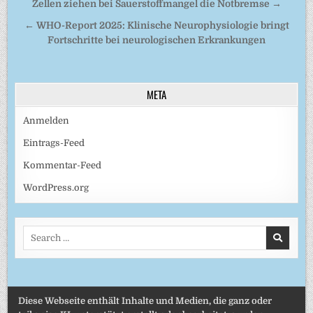
Beitragsnavigation
Zellen ziehen bei Sauerstoffmangel die Notbremse →
← WHO-Report 2025: Klinische Neurophysiologie bringt
Fortschritte bei neurologischen Erkrankungen
META
Anmelden
Eintrags-Feed
Kommentar-Feed
WordPress.org
Search
for:
Diese Webseite enthält Inhalte und Medien, die ganz oder