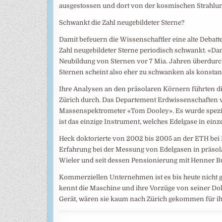
ausgestossen und dort von der kosmischen Strahlun
Schwankt die Zahl neugebildeter Sterne?
Damit befeuern die Wissenschaftler eine alte Debatt
Zahl neugebildeter Sterne periodisch schwankt. «Da
Neubildung von Sternen vor 7 Mia. Jahren überdurch
Sternen scheint also eher zu schwanken als konstant
Ihre Analysen an den präsolaren Körnern führten d
Zürich durch. Das Departement Erdwissenschaften ver
Massenspektrometer «Tom Dooley». Es wurde spezif
ist das einzige Instrument, welches Edelgase in ei
Heck doktorierte von 2002 bis 2005 an der ETH bei
Erfahrung bei der Messung von Edelgasen in präso
Wieler und seit dessen Pensionierung mit Henner
Kommerziellen Unternehmen ist es bis heute nicht g
kennt die Maschine und ihre Vorzüge von seiner Dok
Gerät, wären sie kaum nach Zürich gekommen für 