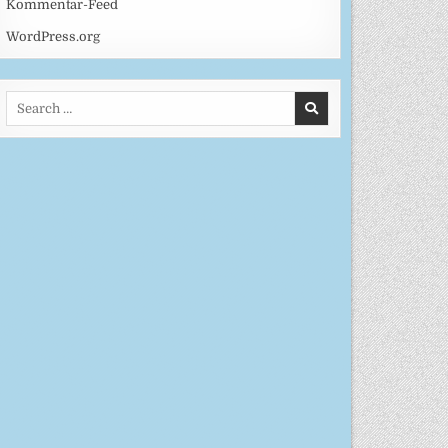
Kommentar-Feed
WordPress.org
Search
for: