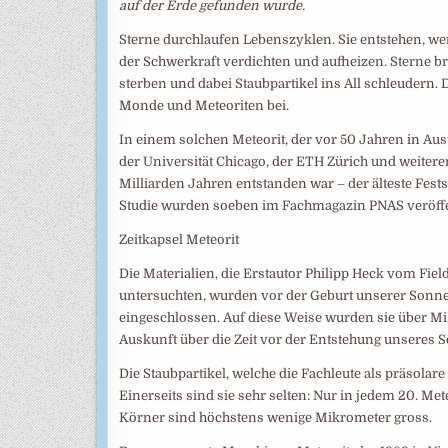
auf der Erde gefunden wurde.
Sterne durchlaufen Lebenszyklen. Sie entstehen, we
der Schwerkraft verdichten und aufheizen. Sterne b
sterben und dabei Staubpartikel ins All schleudern.
Monde und Meteoriten bei.
In einem solchen Meteorit, der vor 50 Jahren in Au
der Universität Chicago, der ETH Zürich und weiter
Milliarden Jahren entstanden war – der älteste Fests
Studie wurden soeben im Fachmagazin PNAS veröffen
Zeitkapsel Meteorit
Die Materialien, die Erstautor Philipp Heck vom Fi
untersuchten, wurden vor der Geburt unserer Sonne g
eingeschlossen. Auf diese Weise wurden sie über Mil
Auskunft über die Zeit vor der Entstehung unseres
Die Staubpartikel, welche die Fachleute als präsolar
Einerseits sind sie sehr selten: Nur in jedem 20. Met
Körner sind höchstens wenige Mikrometer gross.