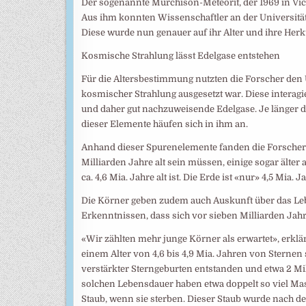
Der sogenannte Murchison-​Meteorit, der 1969 in Vict
Aus ihm konnten Wissenschaftler an der Universität
Diese wurde nun genauer auf ihr Alter und ihre Herk
Kosmische Strahlung lässt Edelgase entstehen
Für die Altersbestimmung nutzten die Forscher den U
kosmischer Strahlung ausgesetzt war. Diese interagie
und daher gut nachzuweisende Edelgase. Je länger d
dieser Elemente häufen sich in ihm an.
Anhand dieser Spurenelemente fanden die Forscher he
Milliarden Jahre alt sein müssen, einige sogar älter 
ca. 4,6 Mia. Jahre alt ist. Die Erde ist «nur» 4,5 Mia. Ja
Die Körner geben zudem auch Auskunft über das Leb
Erkenntnissen, dass sich vor sieben Milliarden Jah
«Wir zählten mehr junge Körner als erwartet», erklä
einem Alter von 4,6 bis 4,9 Mia. Jahren von Sternen
verstärkter Sterngeburten entstanden und etwa 2 Mil
solchen Lebensdauer haben etwa doppelt so viel Ma
Staub, wenn sie sterben. Dieser Staub wurde nach de