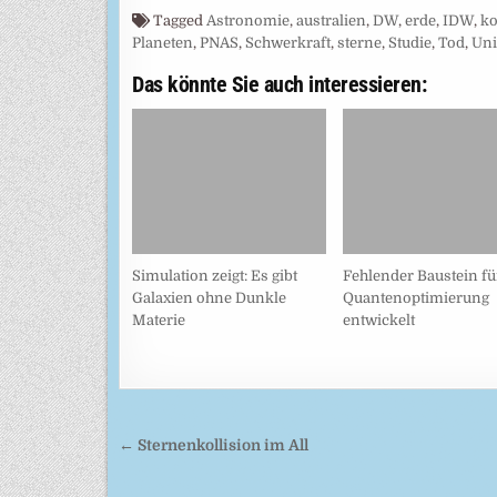
Tagged
Astronomie
,
australien
,
DW
,
erde
,
IDW
,
ko
Planeten
,
PNAS
,
Schwerkraft
,
sterne
,
Studie
,
Tod
,
Uni
Das könnte Sie auch interessieren:
Simulation zeigt: Es gibt
Fehlender Baustein fü
Galaxien ohne Dunkle
Quantenoptimierung
Materie
entwickelt
Beitragsnavigation
← Sternenkollision im All