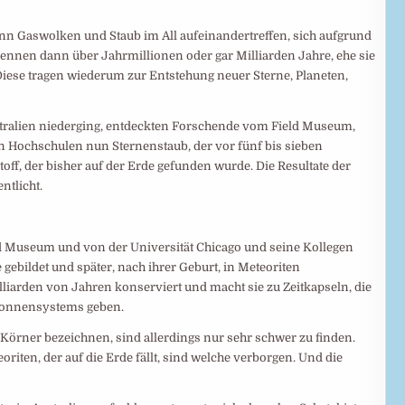
nn Gaswolken und Staub im All aufeinandertreffen, sich aufgrund
rennen dann über Jahrmillionen oder gar Milliarden Jahre, ehe sie
 Diese tragen wiederum zur Entstehung neuer Sterne, Planeten,
stralien niederging, entdeckten Forschende vom Field Museum,
en Hochschulen nun Sternenstaub, der vor fünf bis sieben
toff, der bisher auf der Erde gefunden wurde. Die Resultate der
tlicht.
eld Museum und von der Universität Chicago und seine Kollegen
ebildet und später, nach ihrer Geburt, in Meteoriten
liarden von Jahren konserviert und macht sie zu Zeitkapseln, die
 Sonnensystems geben.
e Körner bezeichnen, sind allerdings nur sehr schwer zu finden.
eoriten, der auf die Erde fällt, sind welche verborgen. Und die