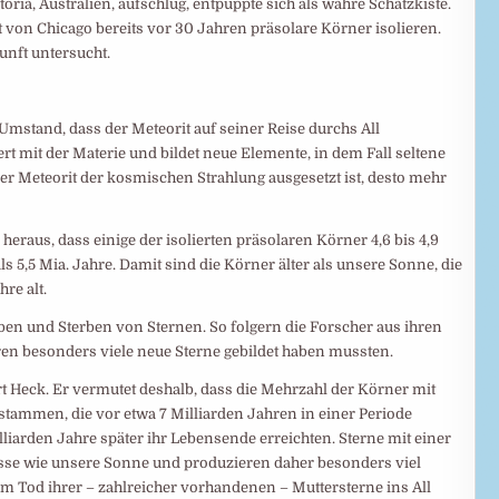
oria, Australien, aufschlug, entpuppte sich als wahre Schatzkiste.
 von Chicago bereits vor 30 Jahren präsolare Körner isolieren.
unft untersucht.
mstand, dass der Meteorit auf seiner Reise durchs All
rt mit der Materie und bildet neue Elemente, in dem Fall seltene
er Meteorit der kosmischen Strahlung ausgesetzt ist, desto mehr
raus, dass einige der isolierten präsolaren Körner 4,6 bis 4,9
als 5,5 Mia. Jahre. Damit sind die Körner älter als unsere Sonne, die
hre alt.
en und Sterben von Sternen. So folgern die Forscher aus ihren
ren besonders viele neue Sterne gebildet haben mussten.
rt Heck. Er vermutet deshalb, dass die Mehrzahl der Körner mit
 stammen, die vor etwa 7 Milliarden Jahren in einer Periode
liarden Jahre später ihr Lebensende erreichten. Sterne mit einer
sse wie unsere Sonne und produzieren daher besonders viel
m Tod ihrer – zahlreicher vorhandenen – Muttersterne ins All